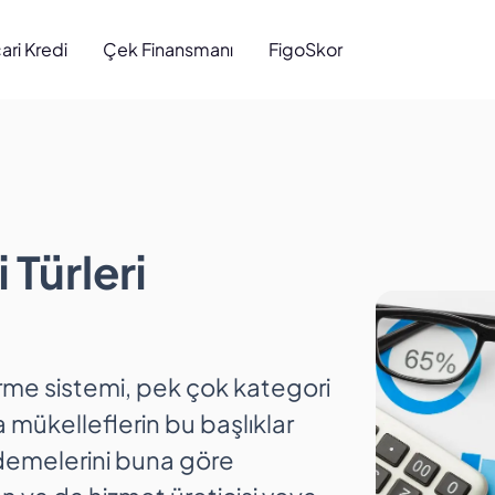
cari Kredi
Çek Finansmanı
FigoSkor
Türleri Nelerdir?
 Türleri
me sistemi, pek çok kategori
a mükelleflerin bu başlıklar
ödemelerini buna göre