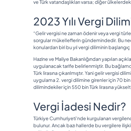
ve Türk vatandaşlıkları varsa; diğer ülkelerdeki
2023 Yılı Vergi Dili
“Gelir vergisi ne zaman ödenir veya vergi tür
sorgular mükelleflerin gündemindedir. Bu ned
konulardan biri bu yıl vergi diliminin başlang
Hazine ve Maliye Bakanlığından yapılan açıkla
uygulanacak tarife belirlenmiştir. Bu bağlamda g
Türk lirasına çıkarılmıştır. Yani gelir vergisi dil
uygulama 2. vergi dilimine girenler için 70 bin 
dilimindekiler için 550 bin Türk lirasına yükselti
Vergi İadesi Nedir?
Türkiye Cumhuriyeti’nde kurgulanan vergilend
bulunur. Ancak bazı hallerde bu vergilere ilişki