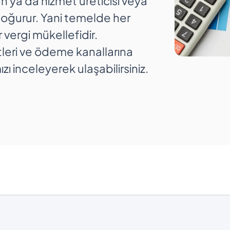
n ya da hizmet üreticisi veya
 doğurur. Yani temelde her
 vergi mükellefidir.
tleri ve ödeme kanallarına
ızı inceleyerek ulaşabilirsiniz.