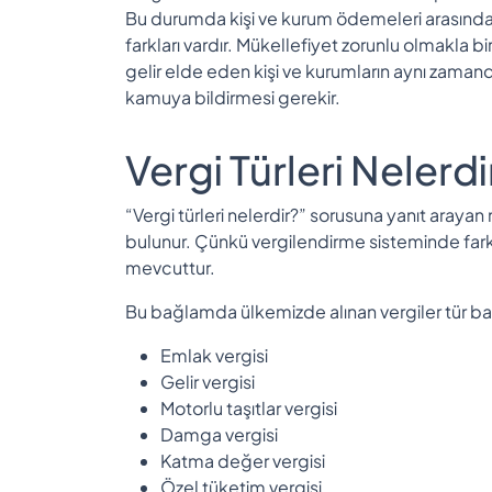
Bu durumda kişi ve kurum ödemeleri arasında 
farkları vardır. Mükellefiyet zorunlu olmakla 
gelir elde eden kişi ve kurumların aynı zaman
kamuya bildirmesi gerekir.
Vergi Türleri Nelerdi
“Vergi türleri nelerdir?” sorusuna yanıt araya
bulunur. Çünkü vergilendirme sisteminde farkl
mevcuttur.
Bu bağlamda ülkemizde alınan vergiler tür bak
Emlak vergisi
Gelir vergisi
Motorlu taşıtlar vergisi
Damga vergisi
Katma değer vergisi
Özel tüketim vergisi