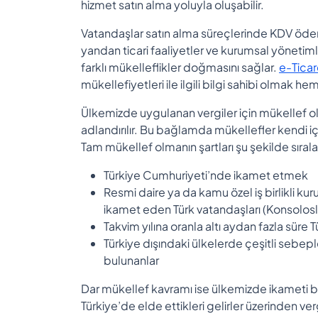
hizmet satın alma yoluyla oluşabilir.
Vatandaşlar satın alma süreçlerinde KDV ödem
yandan ticari faaliyetler ve kurumsal yönetiml
farklı mükelleflikler doğmasını sağlar.
e-Ticar
mükellefiyetleri ile ilgili bilgi sahibi olmak 
Ülkemizde uygulanan vergiler için mükellef olan 
adlandırılır. Bu bağlamda mükellefler kendi iç
Tam mükellef olmanın şartları şu şekilde sırala
Türkiye Cumhuriyeti’nde ikamet etmek
Resmi daire ya da kamu özel iş birlikli k
ikamet eden Türk vatandaşları (Konsoloslu
Takvim yılına oranla altı aydan fazla sür
Türkiye dışındaki ülkelerde çeşitli sebepl
bulunanlar
Dar mükellef kavramı ise ülkemizde ikameti b
Türkiye’de elde ettikleri gelirler üzerinden v