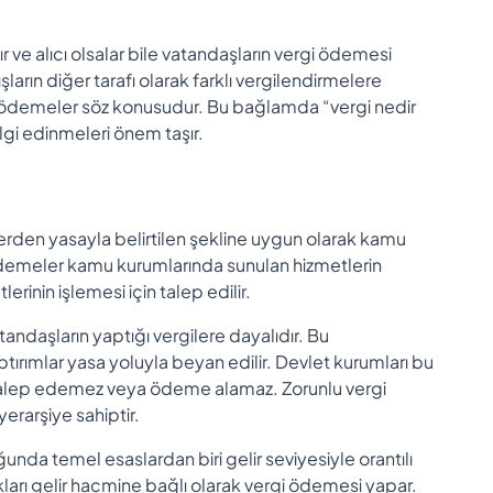
ır ve alıcı olsalar bile vatandaşların vergi ödemesi
ların diğer tarafı olarak farklı vergilendirmelere
n ödemeler söz konusudur. Bu bağlamda “vergi nedir
lgi edinmeleri önem taşır.
lerden yasayla belirtilen şekline uygun olarak kamu
u ödemeler kamu kurumlarında sunulan hizmetlerin
rinin işlemesi için talep edilir.
tandaşların yaptığı vergilere dayalıdır. Bu
tırımlar yasa yoluyla beyan edilir. Devlet kurumları bu
 talep edemez veya ödeme alamaz. Zorunlu vergi
yerarşiye sahiptir.
da temel esaslardan biri gelir seviyesiyle orantılı
kları gelir hacmine bağlı olarak vergi ödemesi yapar.