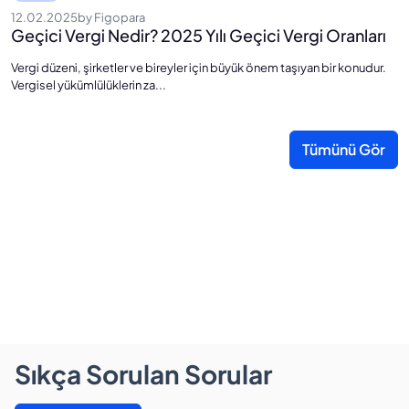
12.02.2025
by
Figopara
1
Geçici Vergi Nedir? 2025 Yılı Geçici Vergi Oranları
2
Vergi düzeni, şirketler ve bireyler için büyük önem taşıyan bir konudur.
Ye
Vergisel yükümlülüklerin za...
ba
Tümünü Gör
Sıkça Sorulan Sorular