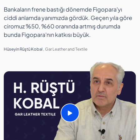
Bankaların frene bastığı dönemde Figopara'yı
F
ciddi anlamda yanımızda gördük. Geçen yıla göre
ç
ciromuz %50, %60 oranında artmış durumda
ö
bunda Figopara'nın katkısı büyük.
b
Hüseyin Rüştü Kobal
,
Gar Leather and Textile
C