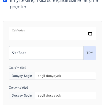
En iyi teklif için kısa süre içinde sizinle iletişime
geçelim.
Çek Vadesi
Çek Tutarı
TRY
Çek Ön Yüzü
Dosyayı Seçin
seçili dosya yok
Çek Arka Yüzü
Dosyayı Seçin
seçili dosya yok