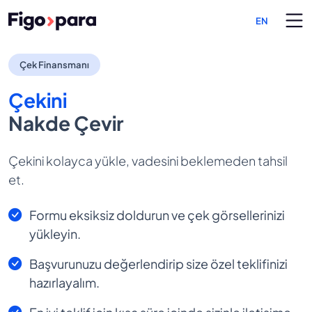
EN
Çek Finansmanı
Çek Finansmanı
Çekini
Nakde Çevir
Çekini kolayca yükle, vadesini beklemeden tahsil
et.
Formu eksiksiz doldurun ve çek görsellerinizi
yükleyin.
Başvurunuzu değerlendirip size özel teklifinizi
hazırlayalım.