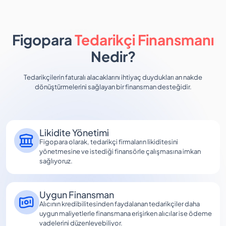
Figopara
Tedarikçi Finansmanı
Nedir?
Tedarikçilerin faturalı alacaklarını ihtiyaç duydukları an nakde
dönüştürmelerini sağlayan bir finansman desteğidir.
Likidite Yönetimi
Figopara olarak, tedarikçi firmaların likiditesini
yönetmesine ve istediği finansörle çalışmasına imkan
sağlıyoruz.
Uygun Finansman
Alıcının kredibilitesinden faydalanan tedarikçiler daha
uygun maliyetlerle finansmana erişirken alıcılar ise ödeme
vadelerini düzenleyebiliyor.