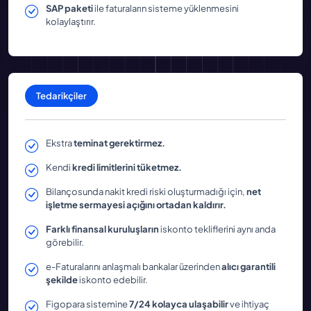
SAP paketi
ile faturaların sisteme yüklenmesini
kolaylaştırır.
Tedarikçiler
Ekstra
teminat gerektirmez.
Kendi
kredi limitlerini tüketmez.
Bilançosunda nakit kredi riski oluşturmadığı için,
net
işletme sermayesi açığını ortadan kaldırır.
Farklı finansal kuruluşların
iskonto tekliflerini aynı anda
görebilir.
e-Faturalarını anlaşmalı bankalar üzerinden
alıcı garantili
şekilde
iskonto edebilir.
Figopara sistemine
7/24 kolayca ulaşabilir
ve ihtiyaç