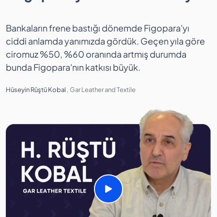
Bankaların frene bastığı dönemde Figopara'yı
F
ciddi anlamda yanımızda gördük. Geçen yıla göre
ç
ciromuz %50, %60 oranında artmış durumda
ö
bunda Figopara'nın katkısı büyük.
b
Hüseyin Rüştü Kobal
,
Gar Leather and Textile
C