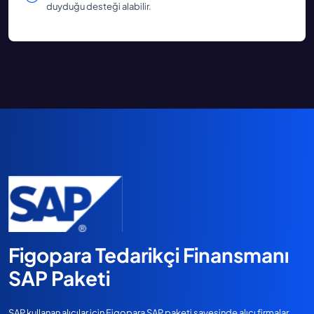
duyduğu desteği alabilir.
Figopara Tedarikçi Finansmanı
SAP Paketi
SAP kullanan alıcılar için Figopara SAP paketi sayesinde alıcı firmalar