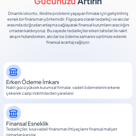
Gücünüzü
Artırın
Dinamik iskonto, likidite problemi yaşayan firmalar için geliştirilmiş
esnek bir finansman yöntemidir. Figopara olarak tedarikçi ve alıcılar
arasında doğrudan anlaşma sağlayarak finansal kurumların aracılığını
ortadan kaldırıyoruz. Bu sayede tedarikçiler erken tahsilat ile nakit
akışını hızlandırırken, alıcılar ise ödeme zamanını optimize ederek
finansal avantaj sağlıyor.
Erken Ödeme İmkanı
Nakit gücü yüksek kurumsal firmalar, vadeli ödemelerini erkene
çekerek cazip indirimlerden yararlanır.
Finansal Esneklik
Tedarikçiler, kısa vadeli finansman ihtiyaçlarını finansal maliyet
olmadan karşılar.