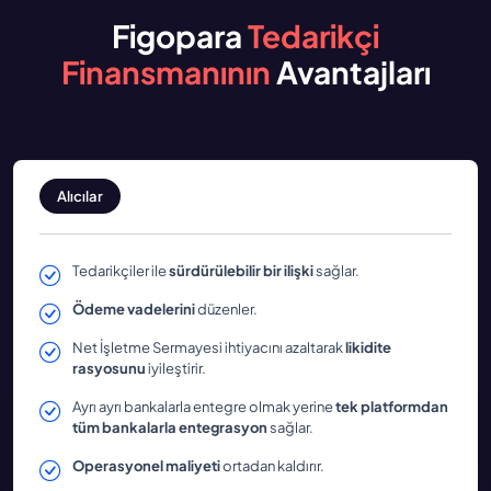
Figopara
Tedarikçi
Finansmanının
Avantajları
Alıcılar
Tedarikçiler ile
sürdürülebilir bir ilişki
sağlar.
Ödeme vadelerini
düzenler.
Net İşletme Sermayesi ihtiyacını azaltarak
likidite
rasyosunu
iyileştirir.
Ayrı ayrı bankalarla entegre olmak yerine
tek platformdan
tüm bankalarla entegrasyon
sağlar.
Operasyonel maliyeti
ortadan kaldırır.