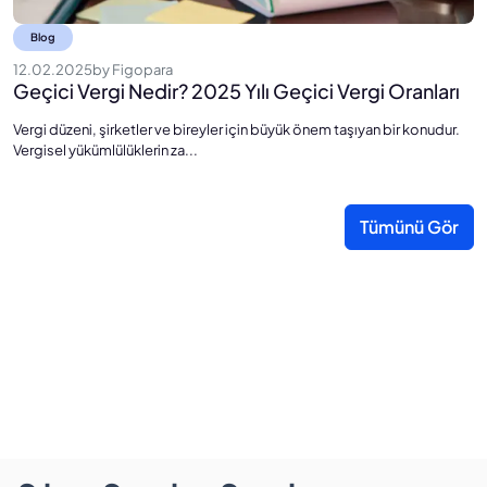
Blog
12.02.2025
by
Figopara
1
Geçici Vergi Nedir? 2025 Yılı Geçici Vergi Oranları
2
Vergi düzeni, şirketler ve bireyler için büyük önem taşıyan bir konudur.
Ye
Vergisel yükümlülüklerin za...
ba
Tümünü Gör