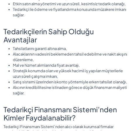
Etkin satın alma yönetimi ve uzun süreli, kesintisiz tedarik olanağı,
Tedarikçi ile ödeme ve fiyatlandırma konusunda müzakere imkanı
sağlar.
Tedarikçilerin Sahip Olduğu
Avantajlar
Tahsilatlarını garanti altına alma,
Alacaklarının vadesini beklemeden tahsil edebilme ve nakit akışını
düzenleme,
Mal ve hizmet alımlarında fiyat avantajı,
Stratejik konumda olan ve yüksek hacimli iş yapılan müşterilerle
uzun süreli çalışma imkanı,
Satış sistemi üzerinden iskonto yöntemiyle erken tahsilat olanağı,
Alıcının kredibilitesine istinaden görece düşük finansman maliyeti
sağlar.
Tedarikçi Finansmanı Sistemi’nden
Kimler Faydalanabilir?
Tedarikçi Finansmanı Sistemi’nden alıcı olarak kurumsal firmalar