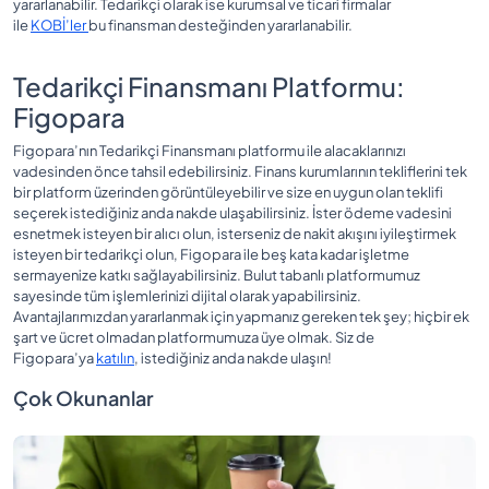
yararlanabilir. Tedarikçi olarak ise kurumsal ve ticari firmalar
ile
KOBİ’ler
bu finansman desteğinden yararlanabilir.
Tedarikçi Finansmanı Platformu:
Figopara
Figopara’nın Tedarikçi Finansmanı platformu ile alacaklarınızı
vadesinden önce tahsil edebilirsiniz. Finans kurumlarının tekliflerini tek
bir platform üzerinden görüntüleyebilir ve size en uygun olan teklifi
seçerek istediğiniz anda nakde ulaşabilirsiniz. İster ödeme vadesini
esnetmek isteyen bir alıcı olun, isterseniz de nakit akışını iyileştirmek
isteyen bir tedarikçi olun, Figopara ile beş kata kadar işletme
sermayenize katkı sağlayabilirsiniz. Bulut tabanlı platformumuz
sayesinde tüm işlemlerinizi dijital olarak yapabilirsiniz.
Avantajlarımızdan yararlanmak için yapmanız gereken tek şey; hiçbir ek
şart ve ücret olmadan platformumuza üye olmak. Siz de
Figopara’ya
katılın
, istediğiniz anda nakde ulaşın!
Çok Okunanlar