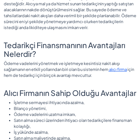
desteğidir. Alıcıya mal ya da hizmet sunan tedarikçinin yaptığı satıştan
alacaklarının nakde dönüştürülmesini sağlar. Bu sayede ödeme ve
tahsilatlardaki nakit akışları daha verimli bir şekilde planlanabilir. Ödeme
sürecini en iyi şekilde yönetmeye yardımcı olurken tedarikçilerin
istediği anda likiditeye ulaşmasını imkan verir.
Tedarikçi Finansmanının Avantajları
Nelerdir?
Ödeme vadelerini yönetmek ve işletmeye kesintisiz nakit akışı
sağlamanın en etkili yollarından biri olan bu sistemin hem
alıcı firma
için
hem de tedarikçi için birçok avantajı mevcuttur.
Alıcı Firmanın Sahip Olduğu Avantajlar
İşletme sermayesi ihtiyacında azalma,
Bilanço yönetimi,
Ödeme vadelerini uzatma imkanı,
Satın alma süreci üzerinden ihtiyacı olan tedarikçilere finansman
kolaylığı,
İş yükünde azalma,
Satın alma maliyetinde azalma,