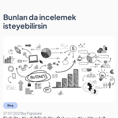
Bunları da incelemek
isteyebilirsin
Blog
27.07.2023
by
Figopara
0