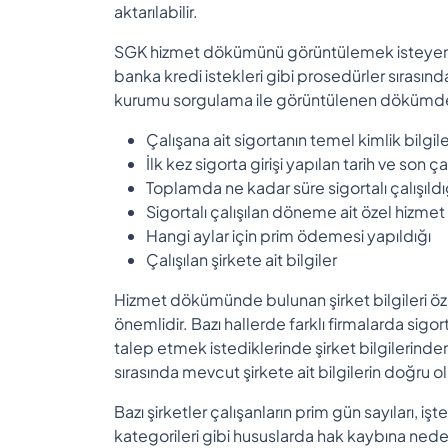
aktarılabilir.
SGK hizmet dökümünü görüntülemek isteyenleri
banka kredi istekleri gibi prosedürler sırasın
kurumu sorgulama ile görüntülenen dökümdeki g
Çalışana ait sigortanın temel kimlik bilgile
İlk kez sigorta girişi yapılan tarih ve son 
Toplamda ne kadar süre sigortalı çalışıldı
Sigortalı çalışılan döneme ait özel hizme
Hangi aylar için prim ödemesi yapıldığı
Çalışılan şirkete ait bilgiler
Hizmet dökümünde bulunan şirket bilgileri özel
önemlidir. Bazı hallerde farklı firmalarda sigort
talep etmek istediklerinde şirket bilgilerind
sırasında mevcut şirkete ait bilgilerin doğru 
Bazı şirketler çalışanların prim gün sayıları, i
kategorileri gibi hususlarda hak kaybına neden