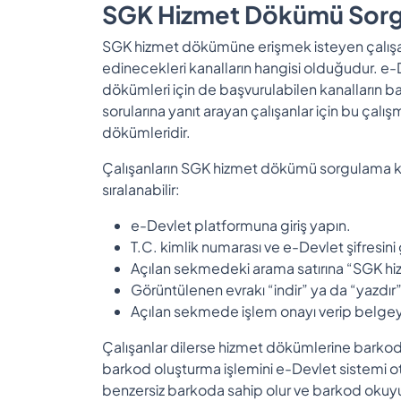
SGK Hizmet Dökümü Sorgu
SGK hizmet dökümüne erişmek isteyen çalışanl
edinecekleri kanalların hangisi olduğudur. e-
dökümleri için de başvurulabilen kanalların baş
sorularına yanıt arayan çalışanlar için bu çalı
dökümleridir.
Çalışanların SGK hizmet dökümü sorgulama k
sıralanabilir:
e-Devlet platformuna giriş yapın.
T.C. kimlik numarası ve e-Devlet şifresini 
Açılan sekmedeki arama satırına “SGK h
Görüntülenen evrakı “indir” ya da “yazdır
Açılan sekmede işlem onayı verip belgeyi 
Çalışanlar dilerse hizmet dökümlerine barkod 
barkod oluşturma işlemini e-Devlet sistemi o
benzersiz barkoda sahip olur ve barkod okuyu