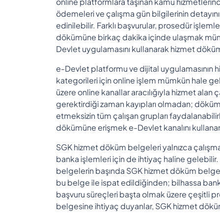
online platformlara taşınan kamu hizmetlerind
ödemeleri ve çalışma gün bilgilerinin detayı
edinilebilir. Farklı başvurular, prosedür işleml
dökümüne birkaç dakika içinde ulaşmak müm
Devlet uygulamasını kullanarak hizmet döküm 
e-Devlet platformu ve dijital uygulamasının 
kategorileri için online işlem mümkün hale g
üzere online kanallar aracılığıyla hizmet alan ç
gerektirdiği zaman kayıpları olmadan; döküm b
etmeksizin tüm çalışan grupları faydalanabili
dökümüne erişmek e-Devlet kanalını kullanan
SGK hizmet döküm belgeleri yalnızca çalışma 
banka işlemleri için de ihtiyaç haline gelebilir
belgelerin başında SGK hizmet döküm belgesi y
bu belge ile ispat edildiğinden; bilhassa bank
başvuru süreçleri başta olmak üzere çeşitli 
belgesine ihtiyaç duyanlar, SGK hizmet dökü