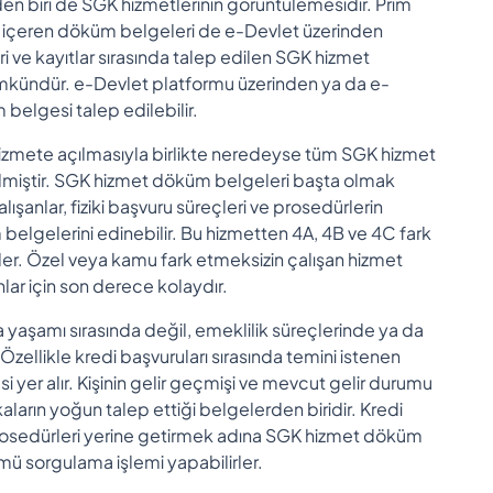
en biri de SGK hizmetlerinin görüntülemesidir. Prim
nı içeren döküm belgeleri de e-Devlet üzerinden
eri ve kayıtlar sırasında talep edilen SGK hizmet
kündür. e-Devlet platformu üzerinden ya da e-
belgesi talep edilebilir.
hizmete açılmasıyla birlikte neredeyse tüm SGK hizmet
elmiştir. SGK hizmet döküm belgeleri başta olmak
alışanlar, fiziki başvuru süreçleri ve prosedürlerin
elgelerini edinebilir. Bu hizmetten 4A, 4B ve 4C fark
rler. Özel veya kamu fark etmeksizin çalışan hizmet
lar için son derece kolaydır.
yaşamı sırasında değil, emeklilik süreçlerinde ya da
. Özellikle kredi başvuruları sırasında temini istenen
er alır. Kişinin gelir geçmişi ve mevcut gelir durumu
aların yoğun talep ettiği belgelerden biridir. Kredi
prosedürleri yerine getirmek adına SGK hizmet döküm
mü sorgulama işlemi yapabilirler.