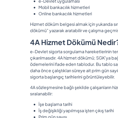
e-Devlet uygulaması
Mobil bankacılık hizmetleri
Online bankacılık hizmetleri
Hizmet döküm belgesi almak için yukarıda sıra
dökümü” yazarak aratabilir ve çalışma geçmişi
4A Hizmet Dökümü Nedir
e-Devlet sigorta sorgulama hareketlerinin te
çıkarılmasıdır. 4A hizmet dökümü; SGK’ya bağl
ödemelerini ifade eden tablodur. Bu tablo say
daha önce çalıştıkları süreye ait prim gün sayı
sigorta başlangıç tarihlerini görüntüleyebilir.
4A sözleşmesine bağlı şekilde çalışanların h
sıralanabilir:
İşe başlama tarihi
İş değişikliği yapılmışsa işten çıkış tarihi
Prim gün sayısı