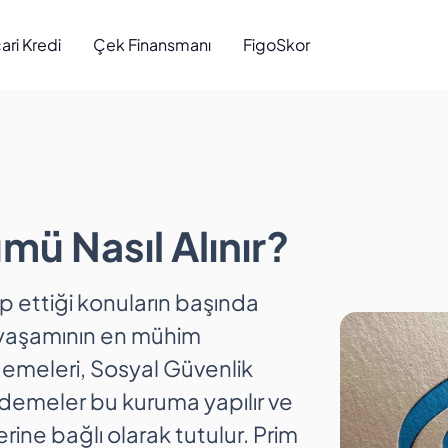
cari Kredi
Çek Finansmanı
FigoSkor
 Nasıl Alınır?
ü Nasıl Alınır?
kip ettiği konuların başında
 yaşamının en mühim
ödemeleri, Sosyal Güvenlik
Ödemeler bu kuruma yapılır ve
rine bağlı olarak tutulur. Prim