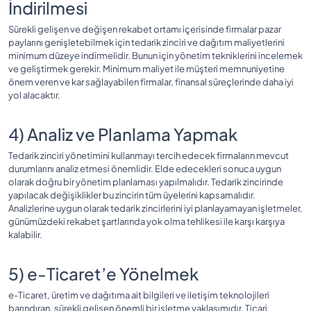
İndirilmesi
Sürekli gelişen ve değişen rekabet ortamı içerisinde firmalar pazar
paylarını genişletebilmek için tedarik zinciri ve dağıtım maliyetlerini
minimum düzeye indirmelidir. Bunun için yönetim tekniklerini incelemek
ve geliştirmek gerekir. Minimum maliyet ile müşteri memnuniyetine
önem veren ve kar sağlayabilen firmalar, finansal süreçlerinde daha iyi
yol alacaktır.
4) Analiz ve Planlama Yapmak
Tedarik zinciri yönetimini kullanmayı tercih edecek firmaların mevcut
durumlarını analiz etmesi önemlidir. Elde edecekleri sonuca uygun
olarak doğru bir yönetim planlaması yapılmalıdır. Tedarik zincirinde
yapılacak değişiklikler bu zincirin tüm üyelerini kapsamalıdır.
Analizlerine uygun olarak tedarik zincirlerini iyi planlayamayan işletmeler,
günümüzdeki rekabet şartlarında yok olma tehlikesi ile karşı karşıya
kalabilir.
5) e-Ticaret’e Yönelmek
e-Ticaret, üretim ve dağıtıma ait bilgileri ve iletişim teknolojileri
barındıran, sürekli gelişen önemli bir işletme yaklaşımıdır. Ticari