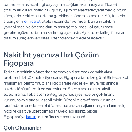
partnerler arasında bilgi paylaşımını sağlamak amacıyla e-Ticaret
çözümleri kullanılmalıdır. Bilgi paylaşımında şeffaflık yaratmak için tüm
süreçlerin elektronik ortama geçirilmesi önemli olacaktır. Müşterilerin
siparişlerini
e-Ticaret
siteleri üzerinden vermesi, bunların takibini
yapabilmesi ve ödeme durumlarını görebilmesi, oluşturulması
gereken güven ortamına katkı sağlayacaktır. Ayrıca, tedarikçi firmalar
da tüm süreçleri web sitesi üzerinden takip edebilecektir.
Nakit İhtiyacınıza Hızlı Çözüm:
Figopara
Tedarik zincirinizi yönetirken sermayenizi artırmak ve nakit akışı
probleminizi çözmek istiyorsanız, Figopara tam size göre! Bir tedarikçi
finansmanı platformu olan Figopara ile vadeli e-Fatura’nızı anında
nakde dönüştürebilir ve vadesinden önce alacaklarınızı tahsil
edebilirsiniz. Tek sistem entegrasyonu sayesinde birçok finans
kurumuna aynı anda ulaşabilirsiniz. Düzenli olarak finans kurumları
tarafından denetlenen platformumuzun avantajlarından yararlanmak için
hiçbir ek şart ve ücret olmadan üye olabilirsiniz. Siz de
Figopara’ya
katılın
, erken finansmana kavuşun!
Çok Okunanlar