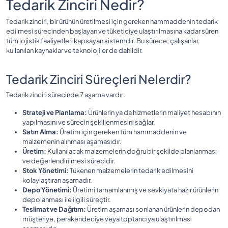
Tedarik Zinciri Nedir?
Tedarik zinciri, bir ürünün üretilmesi için gereken hammaddenin tedarik
edilmesi sürecinden başlayan ve tüketiciye ulaştırılmasına kadar süren
tüm lojistik faaliyetleri kapsayan sistemdir. Bu sürece; çalışanlar,
kullanılan kaynaklar ve teknolojiler de dahildir.
Tedarik Zinciri Süreçleri Nelerdir?
Tedarik zinciri sürecinde 7 aşama vardır:
Strateji ve Planlama:
Ürünlerin ya da hizmetlerin maliyet hesabının
yapılmasını ve sürecin şekillenmesini sağlar.
Satın Alma:
Üretim için gereken tüm hammaddenin ve
malzemenin alınması aşamasıdır.
Üretim:
Kullanılacak malzemelerin doğru bir şekilde planlanması
ve değerlendirilmesi sürecidir.
Stok Yönetimi:
Tükenen malzemelerin tedarik edilmesini
kolaylaştıran aşamadır.
Depo Yönetimi:
Üretimi tamamlanmış ve sevkiyata hazır ürünlerin
depolanması ile ilgili süreçtir.
Teslimat ve Dağıtım:
Üretim aşaması sonlanan ürünlerin depodan
müşteriye, perakendeciye veya toptancıya ulaştırılması