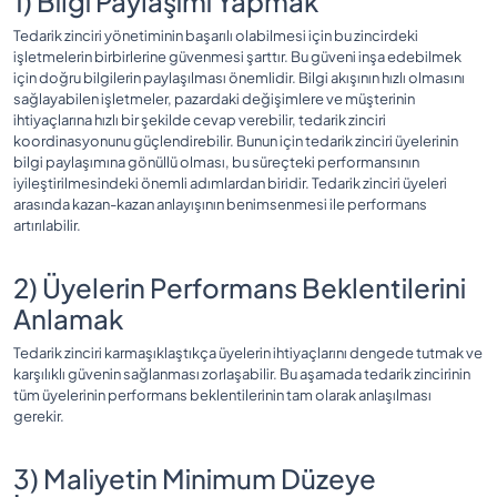
1) Bilgi Paylaşımı Yapmak
Tedarik zinciri yönetiminin başarılı olabilmesi için bu zincirdeki
işletmelerin birbirlerine güvenmesi şarttır. Bu güveni inşa edebilmek
için doğru bilgilerin paylaşılması önemlidir. Bilgi akışının hızlı olmasını
sağlayabilen işletmeler, pazardaki değişimlere ve müşterinin
ihtiyaçlarına hızlı bir şekilde cevap verebilir, tedarik zinciri
koordinasyonunu güçlendirebilir. Bunun için tedarik zinciri üyelerinin
bilgi paylaşımına gönüllü olması, bu süreçteki performansının
iyileştirilmesindeki önemli adımlardan biridir. Tedarik zinciri üyeleri
arasında kazan-kazan anlayışının benimsenmesi ile performans
artırılabilir.
2) Üyelerin Performans Beklentilerini
Anlamak
Tedarik zinciri karmaşıklaştıkça üyelerin ihtiyaçlarını dengede tutmak ve
karşılıklı güvenin sağlanması zorlaşabilir. Bu aşamada tedarik zincirinin
tüm üyelerinin performans beklentilerinin tam olarak anlaşılması
gerekir.
3) Maliyetin Minimum Düzeye