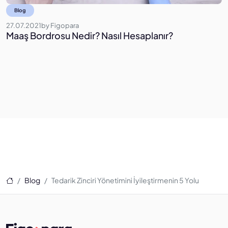
Blog
27.07.2021
by
Figopara
0
Maaş Bordrosu Nedir? Nasıl Hesaplanır?
E
Ana Sayfa
Blog
Tedarik Zinciri Yönetimini İyileştirmenin 5 Yolu