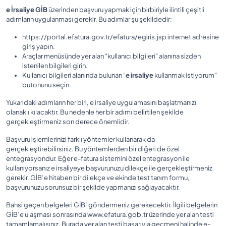
e İrsaliye GİB
üzerinden başvuru yapmak için birbiriyle ilintili çeşitli
adımların uygulanması gerekir. Bu adımlar şu şekildedir:
https://portal.efatura.gov.tr/efatura/egiris.jsp internet adresine
giriş yapın.
Araçlar menüsünde yer alan “kullanıcı bilgileri” alanına sizden
istenilen bilgileri girin.
Kullanıcı bilgileri alanında bulunan “
e irsaliye
kullanmak istiyorum”
butonunu seçin.
Yukarıdaki adımların her biri, e irsaliye uygulamasını başlatmanızı
olanaklı kılacaktır. Bu nedenle her bir adımı belirtilen şekilde
gerçekleştirmeniz son derece önemlidir.
Başvuru işlemlerinizi farklı yöntemler kullanarak da
gerçekleştirebilirsiniz. Bu yöntemlerden bir diğeri de özel
entegrasyondur. Eğer e-fatura sistemini özel entegrasyon ile
kullanıyorsanız e irsaliyeye başvurunuzu dilekçe ile gerçekleştirmeniz
gerekir. GİB’e hitaben bir dilekçe ve ekinde test tanım formu,
başvurunuzu sorunsuz bir şekilde yapmanızı sağlayacaktır.
Bahsi geçen belgeleri GİB’ göndermeniz gerekecektir. İlgili belgelerin
GİB’e ulaşması sonrasında www.efatura.gob.tr üzerinde yer alan testi
tamamlamalısınız. Burada yer alan testi başarıyla geçmeni halinde e-