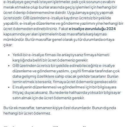
e-İrsaliyeye geçmek isteyen işletmeler, pek çok sorunun cevabını
merak etmekte olup bunlar arasında geçiş işlemleri için herhangi bir
ücret ödenip ödenmemesine dairdir. Uygulamaya geçiş yapmak
ücretsizdir. GİB üzerinden e-irsaliye kaydınızı ücretsiz bir şekilde
yapabilir, e-irsaliye düzenleme ve gönderme yazılımını yine herhangi bir
ücret ödemeden edinebilirsiniz. Fakat
e irsaliye zorunluluğu 2024
kapsamında yer alan işletmelerin bazı masraflarla karşılaşması
mümkündür. Bu tür masraflar genel olarak şu tür durumlarda ortaya
çıkar:
Yetkili bir e-irsaliye firması ile anlaştıysanız firmaya hizmeti
karşılığında belirli bir ücret ödemeniz gerekir.
GİB üzerinden ücretsiz bir şekilde edinebileceğiniz e-irsaliye
düzenleme ve gönderme yazılımı, çeşitli firmalar tarafından çok
daha gelişmiş özelliklere sahip olacak şekilde tasarlanır. Bunları
temin etmek isterseniz, firmaya ücret ödemeniz gerekecektir.
E irsaliyenin düzenlenmesi ve gönderilmesi için bir bilgisayara
ihtiyaç duyacaksanız. Bu nedenle halihazırda yoksa bir bilgisayar
satın almak için de ücret ödemeniz gerekir.
Bu tür ek masraflar, tamamen kişiye özel durumlardır. Bunun dışında
herhangi bir ücret ödenmez.