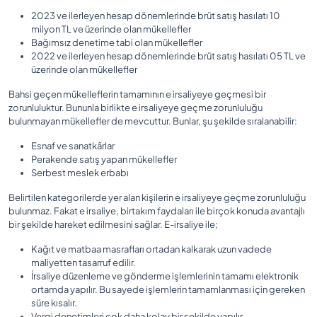
2023 ve ilerleyen hesap dönemlerinde brüt satış hasılatı 10
milyon TL ve üzerinde olan mükellefler
Bağımsız denetime tabi olan mükellefler
2022 ve ilerleyen hesap dönemlerinde brüt satış hasılatı 05 TL ve
üzerinde olan mükellefler
Bahsi geçen mükelleflerin tamamının e irsaliyeye geçmesi bir
zorunluluktur. Bununla birlikte e irsaliyeye geçme zorunluluğu
bulunmayan mükellefler de mevcuttur. Bunlar, şu şekilde sıralanabilir:
Esnaf ve sanatkârlar
Perakende satış yapan mükellefler
Serbest meslek erbabı
Belirtilen kategorilerde yer alan kişilerin e irsaliyeye geçme zorunluluğu
bulunmaz. Fakat e irsaliye, birtakım faydaları ile birçok konuda avantajlı
bir şekilde hareket edilmesini sağlar. E-irsaliye ile;
Kağıt ve matbaa masrafları ortadan kalkarak uzun vadede
maliyetten tasarruf edilir.
İrsaliye düzenleme ve gönderme işlemlerinin tamamı elektronik
ortamda yapılır. Bu sayede işlemlerin tamamlanması için gereken
süre kısalır.
Vergi denetimleri çok daha kolay bir şekilde yapılır.