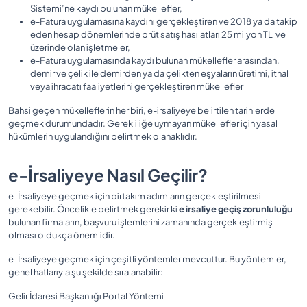
Sistemi’ne kaydı bulunan mükellefler,
e-Fatura uygulamasına kaydını gerçekleştiren ve 2018 ya da takip
eden hesap dönemlerinde brüt satış hasılatları 25 milyon TL ve
üzerinde olan işletmeler,
e-Fatura uygulamasında kaydı bulunan mükellefler arasından,
demir ve çelik ile demirden ya da çelikten eşyaların üretimi, ithal
veya ihracatı faaliyetlerini gerçekleştiren mükellefler
Bahsi geçen mükelleflerin her biri, e-irsaliyeye belirtilen tarihlerde
geçmek durumundadır. Gerekliliğe uymayan mükellefler için yasal
hükümlerin uygulandığını belirtmek olanaklıdır.
e-İrsaliyeye Nasıl Geçilir?
e-İrsaliyeye geçmek için birtakım adımların gerçekleştirilmesi
gerekebilir. Öncelikle belirtmek gerekir ki
e irsaliye geçiş zorunluluğu
bulunan firmaların, başvuru işlemlerini zamanında gerçekleştirmiş
olması oldukça önemlidir.
e-İrsaliyeye geçmek için çeşitli yöntemler mevcuttur. Bu yöntemler,
genel hatlarıyla şu şekilde sıralanabilir:
Gelir İdaresi Başkanlığı Portal Yöntemi