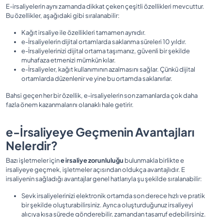
E-irsaliyelerin aynı zamanda dikkat çeken çeşitli özellikleri mevcuttur.
Bu özellikler, aşağıdaki gibi sıralanabilir:
Kağıt irsaliye ile özellikleri tamamen aynıdır.
e-İrsaliyelerin dijital ortamlarda saklanma süreleri 10 yıldır.
e-İrsaliyelerinizi dijital ortama taşımanız, güvenli bir şekilde
muhafaza etmenizi mümkün kılar.
e-İrsaliyeler, kağıt kullanımının azalmasını sağlar. Çünkü dijital
ortamlarda düzenlenir ve yine bu ortamda saklanırlar.
Bahsi geçen her bir özellik, e-irsaliyelerin son zamanlarda çok daha
fazla önem kazanmalarını olanaklı hale getirir.
e-İrsaliyeye Geçmenin Avantajları
Nelerdir?
Bazı işletmeler için
e irsaliye zorunluluğu
bulunmakla birlikte e
irsaliyeye geçmek, işletmeler açısından oldukça avantajlıdır. E
irsaliyenin sağladığı avantajlar genel hatlarıyla şu şekilde sıralanabilir:
Sevk irsaliyelerinizi elektronik ortamda son derece hızlı ve pratik
bir şekilde oluşturabilirsiniz. Ayrıca oluşturduğunuz irsaliyeyi
alıcıya kısa sürede gönderebilir, zamandan tasarruf edebilirsiniz.