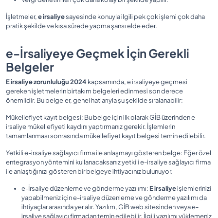
İşletmeler,
e irsaliye
sayesinde konuyla ilgili pek çok işlemi çok daha
pratik şekilde ve kısa sürede yapma şansı elde eder.
e-İrsaliyeye Geçmek İçin Gerekli
Belgeler
E irsaliye zorunluluğu 2024
kapsamında, e irsaliyeye geçmesi
gereken işletmelerin birtakım belgeleri edinmesi son derece
önemlidir. Bu belgeler, genel hatlarıyla şu şekilde sıralanabilir:
Mükellefiyet kayıt belgesi: Bu belge için ilk olarak GİB üzerinden e-
irsaliye mükellefiyeti kaydını yaptırmanız gerekir. İşlemlerin
tamamlanması sonrasında mükellefiyet kayıt belgesi temin edilebilir.
Yetkili e-irsaliye sağlayıcı firma ile anlaşmayı gösteren belge: Eğer özel
entegrasyon yöntemini kullanacaksanız yetkili e-irsaliye sağlayıcı firma
ile anlaştığınızı gösteren bir belgeye ihtiyacınız bulunuyor.
e-İrsaliye düzenleme ve gönderme yazılımı:
E irsaliye
işlemlerinizi
yapabilmeniz için e-irsaliye düzenleme ve gönderme yazılımı da
ihtiyaçlar arasında yer alır. Yazılım, GİB web sitesinden veya e-
irsaliye sağlayıcı firmadan temin edilebilir. İlgili yazılımı yüklemeniz