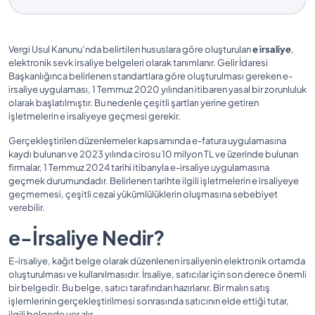
Vergi Usul Kanunu’nda belirtilen hususlara göre oluşturulan
e irsaliye
,
elektronik sevk irsaliye belgeleri olarak tanımlanır. Gelir İdaresi
Başkanlığınca belirlenen standartlara göre oluşturulması gereken e-
irsaliye uygulaması, 1 Temmuz 2020 yılından itibaren yasal bir zorunluluk
olarak başlatılmıştır. Bu nedenle çeşitli şartları yerine getiren
işletmelerin e irsaliyeye geçmesi gerekir.
Gerçekleştirilen düzenlemeler kapsamında e-fatura uygulamasına
kaydı bulunan ve 2023 yılında cirosu 10 milyon TL ve üzerinde bulunan
firmalar, 1 Temmuz 2024 tarihi itibarıyla e-irsaliye uygulamasına
geçmek durumundadır. Belirlenen tarihte ilgili işletmelerin e irsaliyeye
geçmemesi, çeşitli cezai yükümlülüklerin oluşmasına sebebiyet
verebilir.
e-İrsaliye Nedir?
E-irsaliye, kağıt belge olarak düzenlenen irsaliyenin elektronik ortamda
oluşturulması ve kullanılmasıdır. İrsaliye, satıcılar için son derece önemli
bir belgedir. Bu belge, satıcı tarafından hazırlanır. Bir malın satış
işlemlerinin gerçekleştirilmesi sonrasında satıcının elde ettiği tutar,
ilgili belgede yer alır.