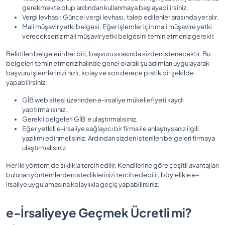
gerekmekte olup ardından kullanmaya başlayabilirsiniz.
Vergi levhası: Güncel vergi levhası, talep edilenler arasında yer alır.
Mali müşavir yetki belgesi: Eğer işlemler için mali müşavire yetki
verecekseniz mali müşavir yetki belgesini temin etmeniz gerekir.
Belirtilen belgelerin her biri, başvuru sırasında sizden istenecektir. Bu
belgeleri temin etmeniz halinde genel olarak şu adımları uygulayarak
başvuru işlemlerinizi hızlı, kolay ve son derece pratik bir şekilde
yapabilirsiniz:
GİB web sitesi üzerinden e-irsaliye mükellefiyeti kaydı
yaptırmalısınız.
Gerekli belgeleri GİB’e ulaştırmalısınız.
Eğer yetkili e-irsaliye sağlayıcı bir firma ile anlaştıysanız ilgili
yazılımı edinmelisiniz. Ardından sizden istenilen belgeleri firmaya
ulaştırmalısınız.
Her iki yöntem de sıklıkla tercih edilir. Kendilerine göre çeşitli avantajları
bulunan yöntemlerden istediklerinizi tercih edebilir, böylelikle e-
irsaliye uygulamasına kolaylıkla geçiş yapabilirsiniz.
e-İrsaliyeye Geçmek Ücretli mi?