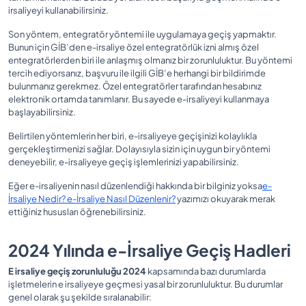
irsaliyeyi kullanabilirsiniz.
Son yöntem, entegratör yöntemi ile uygulamaya geçiş yapmaktır.
Bunun için GİB’den e-irsaliye özel entegratörlük izni almış özel
entegratörlerden biri ile anlaşmış olmanız bir zorunluluktur. Bu yöntemi
tercih ediyorsanız, başvuru ile ilgili GİB’e herhangi bir bildirimde
bulunmanız gerekmez. Özel entegratörler tarafından hesabınız
elektronik ortamda tanımlanır. Bu sayede e-irsaliyeyi kullanmaya
başlayabilirsiniz.
Belirtilen yöntemlerin her biri, e-irsaliyeye geçişinizi kolaylıkla
gerçekleştirmenizi sağlar. Dolayısıyla sizin için uygun bir yöntemi
deneyebilir, e-irsaliyeye geçiş işlemlerinizi yapabilirsiniz.
Eğer e-irsaliyenin nasıl düzenlendiği hakkında bir bilginiz yoksa
e-
İrsaliye Nedir? e-İrsaliye Nasıl Düzenlenir?
yazımızı okuyarak merak
ettiğiniz hususları öğrenebilirsiniz.
2024 Yılında e-İrsaliye Geçiş Hadleri
E irsaliye geçiş zorunluluğu 2024
kapsamında bazı durumlarda
işletmelerin e irsaliyeye geçmesi yasal bir zorunluluktur. Bu durumlar
genel olarak şu şekilde sıralanabilir: