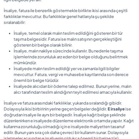
İrsaliye, fatura ile benzerlik göstermekle birlikte ikisi arasında çeşitli
farklılıklar mevcuttur. Bu farklılıklar genel hatlarıyla şu şekilde
sıralanabilir:
İrsaliye, temel olarak malın teslim edildiğini gösteren bir tür
taşıma belgesidir. Fatura ise malın satışının gerçekleştiğini
gösteren bir belge olarak bilinir.
İrsaliye, malın nakliye sürecinde kullanılır. Bu nedenle taşıma
işlemlerinde zorunluluk arz eden bir belge olduğunu belirtmek
mümkündür.
İrsaliyede malın teslim edildiği yer ve zamanla ilgili bilgiler
mevcuttur. Fatura, vergi ve muhasebe kayıtlarında son derece
önemli bir belge türüdür.
İrsaliyede alıcıdan bir ödeme talep edilmez. Bunun yerine, malın
alıcı tarafından teslim alındığının teyit edilmesi amacıyla kullanılır.
İrsaliye ve fatura arasındaki farklılıklar, yukarıda sıralandığı gibidir.
Dolayısıyla ikisi birbirinin yerine geçen belgeler değildir.
E irsaliye
ise
doğrudan irsaliye ile aynı bir belgedir. İrsaliye kağıt belge şeklinde
düzenlenirken e irsaliyede düzenleme elektronik ortamda yapılır. Kağıt
kullanma zorunluluğu olmadığı için e irsaliyede maliyetten tasarruf
edilir. Bunun yanı sıra çok daha çevreci bir kullanım sunar. Dolayısıyla
işletmeler açısından e irsaliyenin oldukça önemli bir belge türü