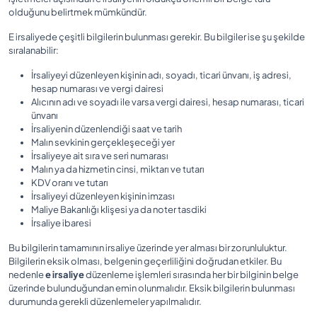
olduğunu belirtmek mümkündür.
E irsaliyede çeşitli bilgilerin bulunması gerekir. Bu bilgiler ise şu şekilde
sıralanabilir:
İrsaliyeyi düzenleyen kişinin adı, soyadı, ticari ünvanı, iş adresi,
hesap numarası ve vergi dairesi
Alıcının adı ve soyadı ile varsa vergi dairesi, hesap numarası, ticari
ünvanı
İrsaliyenin düzenlendiği saat ve tarih
Malın sevkinin gerçekleşeceği yer
İrsaliyeye ait sıra ve seri numarası
Malın ya da hizmetin cinsi, miktarı ve tutarı
KDV oranı ve tutarı
İrsaliyeyi düzenleyen kişinin imzası
Maliye Bakanlığı klişesi ya da noter tasdiki
İrsaliye ibaresi
Bu bilgilerin tamamının irsaliye üzerinde yer alması bir zorunluluktur.
Bilgilerin eksik olması, belgenin geçerliliğini doğrudan etkiler. Bu
nedenle
e irsaliye
düzenleme işlemleri sırasında her bir bilginin belge
üzerinde bulunduğundan emin olunmalıdır. Eksik bilgilerin bulunması
durumunda gerekli düzenlemeler yapılmalıdır.