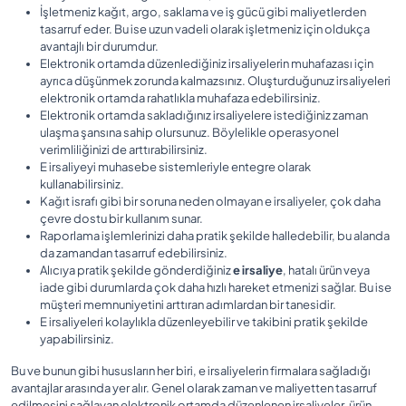
İşletmeniz kağıt, argo, saklama ve iş gücü gibi maliyetlerden
tasarruf eder. Bu ise uzun vadeli olarak işletmeniz için oldukça
avantajlı bir durumdur.
Elektronik ortamda düzenlediğiniz irsaliyelerin muhafazası için
ayrıca düşünmek zorunda kalmazsınız. Oluşturduğunuz irsaliyeleri
elektronik ortamda rahatlıkla muhafaza edebilirsiniz.
Elektronik ortamda sakladığınız irsaliyelere istediğiniz zaman
ulaşma şansına sahip olursunuz. Böylelikle operasyonel
verimliliğinizi de arttırabilirsiniz.
E irsaliyeyi muhasebe sistemleriyle entegre olarak
kullanabilirsiniz.
Kağıt israfı gibi bir soruna neden olmayan e irsaliyeler, çok daha
çevre dostu bir kullanım sunar.
Raporlama işlemlerinizi daha pratik şekilde halledebilir, bu alanda
da zamandan tasarruf edebilirsiniz.
Alıcıya pratik şekilde gönderdiğiniz
e irsaliye
, hatalı ürün veya
iade gibi durumlarda çok daha hızlı hareket etmenizi sağlar. Bu ise
müşteri memnuniyetini arttıran adımlardan bir tanesidir.
E irsaliyeleri kolaylıkla düzenleyebilir ve takibini pratik şekilde
yapabilirsiniz.
Bu ve bunun gibi hususların her biri, e irsaliyelerin firmalara sağladığı
avantajlar arasında yer alır. Genel olarak zaman ve maliyetten tasarruf
edilmesini sağlayan elektronik ortamda düzenlenen irsaliyeler, ürün