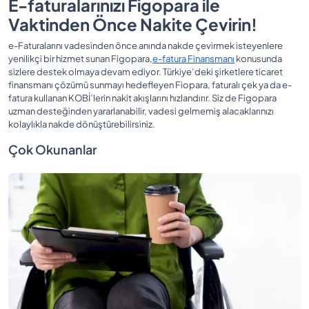
E-faturalarınızı Figopara ile
Vaktinden Önce Nakite Çevirin!
e-Faturalarını vadesinden önce anında nakde çevirmek isteyenlere
yenilikçi bir hizmet sunan Figopara,
e-fatura Finansmanı
konusunda
sizlere destek olmaya devam ediyor. Türkiye’deki şirketlere ticaret
finansmanı çözümü sunmayı hedefleyen Fiopara, faturalı çek ya da e-
fatura kullanan KOBİ’lerin nakit akışlarını hızlandırır. Siz de Figopara
uzman desteğinden yararlanabilir, vadesi gelmemiş alacaklarınızı
kolaylıkla nakde dönüştürebilirsiniz.
Çok Okunanlar