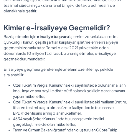
teslimat sürecinin çok daha rahat bir şekilde takip edilmesini de
olanaklı hale getirir.
Kimler e-İrsaliyeye Geçmelidir?
Bazı işletmeler için
e irsaliye başvuru
işlemleri zorunluluk arz eder.
Çünkü ilgili kanun, çeşitli şartları karşılayan işletmelerin e irsaliyeye
geçmesini zorunlu tutar. Temel olarak 2021 yılı ve takip eden
dönemlerde 10 milyon TL cirosu bulunan işletmeler, e-irsaliyeye
geçmek durumundadır.
E irsaliyeye geçmesi gereken işletmelerin özellikleri şu şekilde
sıralanabilir:
Özel Tüketim Vergisi Kanunu’na ekli sayılı listede bulunan malların
imal, inşa ve ana bayi ile distribütör olacak şekilde pazarlamasını
yapan mükellefler,
Özel Tüketim Vergisi Kanunu’na ekli sayılı listedeki malların üretim,
ithal ve teslimi başta olmak üzere faaliyetlerde bulunan ve
EPDK’den lisans almış olan mükellefler,
4634 sayılı Şeker Kanunu’nda bulunan şekerin imalini
gerçekleştirmekte olan mükellefler,
Tarım ve Orman Bakanlığı tarafından oluşturulan Gübre Takip