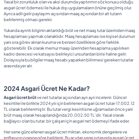
Yasal bir zorunluluk olan ve aksi durumda yaptırımın söz konusu olduğu
asgari ücret ödemesi ile hukuk dışı uygulamaların önüne geçilmiş olur.
Ayrıca adil gelir paylaşımı açısından maaş açısından bir alt tutarın
belirlenmiş olması gerekir.
Yukarıda ayrıntı bilginin aktarıldığı brüt ve net maaş tutar üzerinden maaş
hesaplaması yapmak olanaklıdır. Maaş hesaplaması ise kişisel durumun
yanı sıra görev alınan kuruma ve benzeri özelliklere göre farklılık
gösterebilir. Ek olarak memur maaşı üzerinden hesaplama yapılırken
kadro derecesi ve katsayısı belirleyici unsurlardan birisi haline gelir.
Dolayısıyla bu bilgiler maaş hesabı yaparken bilinmesi gereken tutarlar
arasında yer alır.
2024 Asgari Ücret Ne Kadar?
Asgari ücret brüt
ve net tutarlar açısından ayrı ayrı incelenir. Güncel
kesintiler ile birlikte 2024 yılı için belirlenen asgari ücret tutarı 17,002.12
TL olarak belirlenmiştir. Bu tutar vergi kesintisine uğramadan önce yani
brüt maaş olarak hesaplandığında 20.002,50 TL’dir. Yasal olarak
bağlayıcı olan bu tutar, bir çalışan için asgari net ödemeyi ifade eder.
Her sene güncellenen asgari ücret miktarı, ekonomik dengelere ve
enflasyon oranına göre belirlenir. Bu açıdan sene ortasında asgari ücret