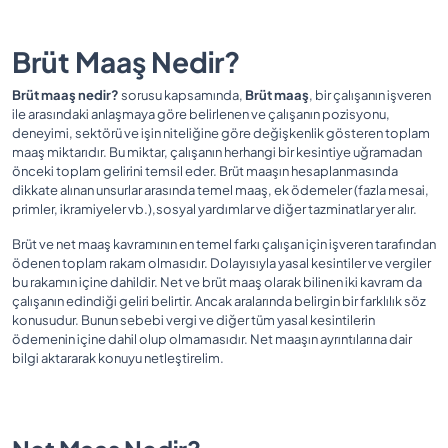
Brüt Maaş Nedir?
Brüt maaş nedir?
sorusu kapsamında,
Brüt maaş
, bir çalışanın işveren
ile arasındaki anlaşmaya göre belirlenen ve çalışanın pozisyonu,
deneyimi, sektörü ve işin niteliğine göre değişkenlik gösteren toplam
maaş miktarıdır. Bu miktar, çalışanın herhangi bir kesintiye uğramadan
önceki toplam gelirini temsil eder. Brüt maaşın hesaplanmasında
dikkate alınan unsurlar arasında temel maaş, ek ödemeler (fazla mesai,
primler, ikramiyeler vb.),sosyal yardımlar ve diğer tazminatlar yer alır.
Brüt ve net maaş kavramının en temel farkı çalışan için işveren tarafından
ödenen toplam rakam olmasıdır. Dolayısıyla yasal kesintiler ve vergiler
bu rakamın içine dahildir. Net ve brüt maaş olarak bilinen iki kavram da
çalışanın edindiği geliri belirtir. Ancak aralarında belirgin bir farklılık söz
konusudur. Bunun sebebi vergi ve diğer tüm yasal kesintilerin
ödemenin içine dahil olup olmamasıdır. Net maaşın ayrıntılarına dair
bilgi aktararak konuyu netleştirelim.