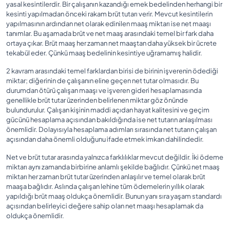
yasal kesintilerdir. Bir çalışanın kazandığı emek bedelinden herhangi bir
kesinti yapılmadan önceki rakam brüt tutarı verir. Mevcut kesintilerin
yapılmasının ardından net olarak edinilen maaş miktarı ise net maaşı
tanımlar. Bu aşamada brüt ve net maaş arasındaki temel bir fark daha
ortaya çıkar. Brüt maaş her zaman net maaştan daha yüksek bir ücrete
tekabül eder. Çünkü maaş bedelinin kesintiye uğramamış halidir.
2 kavram arasındaki temel farklardan birisi de birinin işverenin ödediği
miktar; diğerinin de çalışanın eline geçen net tutar olmasıdır. Bu
durumdan ötürü çalışan maaşı ve işveren gideri hesaplamasında
genellikle brüt tutar üzerinden belirlenen miktar göz önünde
bulundurulur. Çalışan kişinin maddi açıdan hayat kalitesini ve geçim
gücünü hesaplama açısından bakıldığında ise net tutarın anlaşılması
önemlidir. Dolayısıyla hesaplama adımları sırasında net tutarın çalışan
açısından daha önemli olduğunu ifade etmek imkan dahilindedir.
Net ve brüt tutar arasında yalnızca farklılıklar mevcut değildir. İki ödeme
miktarı aynı zamanda birbirine anlamlı şekilde bağlıdır. Çünkü net maaş
miktarı her zaman brüt tutar üzerinden anlaşılır ve temel olarak brüt
maaşa bağlıdır. Aslında çalışan lehine tüm ödemelerin yıllık olarak
yapıldığı brüt maaş oldukça önemlidir. Bunun yanı sıra yaşam standardı
açısından belirleyici değere sahip olan net maaşı hesaplamak da
oldukça önemlidir.