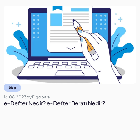
Blog
16.08.2023
by
Figopara
0
e-Defter Nedir? e-Defter Beratı Nedir?
N