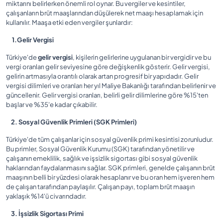
miktarını belirlerken önemli rol oynar. Bu vergiler ve kesintiler,
çalışanların brüt maaşlarından düşülerek net maaşı hesaplamak için
kullanılır. Maaşa etki eden vergiler şunlardır:
1.Gelir Vergisi
Türkiye'de
gelir vergisi
, kişilerin gelirlerine uygulanan bir vergidir ve bu
vergi oranları gelir seviyesine göre değişkenlik gösterir. Gelir vergisi,
gelirin artmasıyla orantılı olarak artan progresif bir yapıdadır. Gelir
vergisi dilimleri ve oranları her yıl Maliye Bakanlığı tarafından belirlenir ve
güncellenir. Gelir vergisi oranları, belirli gelir dilimlerine göre %15'ten
başlar ve %35'e kadar çıkabilir.
2. Sosyal Güvenlik Primleri (SGK Primleri)
Türkiye'de tüm çalışanlar için sosyal güvenlik primi kesintisi zorunludur.
Bu primler, Sosyal Güvenlik Kurumu (SGK) tarafından yönetilir ve
çalışanın emeklilik, sağlık ve işsizlik sigortası gibi sosyal güvenlik
haklarından faydalanmasını sağlar. SGK primleri, genelde çalışanın brüt
maaşının belli bir yüzdesi olarak hesaplanır ve bu oran hem işveren hem
de çalışan tarafından paylaşılır. Çalışan payı, toplam brüt maaşın
yaklaşık %14'ü civarındadır.
3. İşsizlik Sigortası Primi