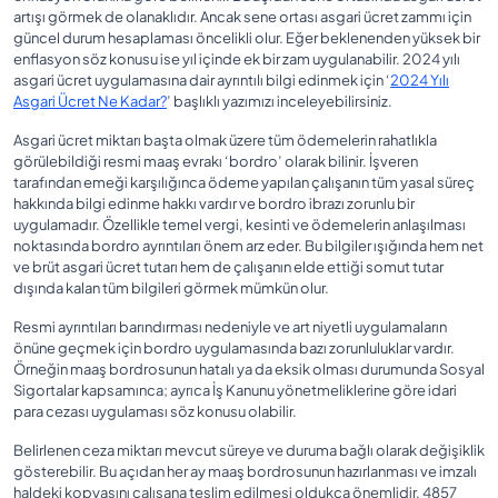
artışı görmek de olanaklıdır. Ancak sene ortası asgari ücret zammı için
güncel durum hesaplaması öncelikli olur. Eğer beklenenden yüksek bir
enflasyon söz konusu ise yıl içinde ek bir zam uygulanabilir. 2024 yılı
asgari ücret uygulamasına dair ayrıntılı bilgi edinmek için ‘
2024 Yılı
Asgari Ücret Ne Kadar?
’ başlıklı yazımızı inceleyebilirsiniz.
Asgari ücret miktarı başta olmak üzere tüm ödemelerin rahatlıkla
görülebildiği resmi maaş evrakı ‘bordro’ olarak bilinir. İşveren
tarafından emeği karşılığınca ödeme yapılan çalışanın tüm yasal süreç
hakkında bilgi edinme hakkı vardır ve bordro ibrazı zorunlu bir
uygulamadır. Özellikle temel vergi, kesinti ve ödemelerin anlaşılması
noktasında bordro ayrıntıları önem arz eder. Bu bilgiler ışığında hem net
ve brüt asgari ücret tutarı hem de çalışanın elde ettiği somut tutar
dışında kalan tüm bilgileri görmek mümkün olur.
Resmi ayrıntıları barındırması nedeniyle ve art niyetli uygulamaların
önüne geçmek için bordro uygulamasında bazı zorunluluklar vardır.
Örneğin maaş bordrosunun hatalı ya da eksik olması durumunda Sosyal
Sigortalar kapsamınca; ayrıca İş Kanunu yönetmeliklerine göre idari
para cezası uygulaması söz konusu olabilir.
Belirlenen ceza miktarı mevcut süreye ve duruma bağlı olarak değişiklik
gösterebilir. Bu açıdan her ay maaş bordrosunun hazırlanması ve imzalı
haldeki kopyasını çalışana teslim edilmesi oldukça önemlidir. 4857