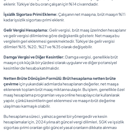
eklenir. Türkiye'de bu oran çalışan için %14 civarındadır.
İşsizlik Sigortası Primi Ekleme:
Çalışanın net maaşına, brüt maaşın %1'i
kadar işsizlik sigortası primi eklenir.
Gelir Vergisi Hesaplama:
Gelir vergisi, brüt maaş üzerinden hesaplanır
ve gelir vergisi dilimlerine göre değişkenlik gösterir. Net maaşa bu
vergilerin geri eklenmesi gerekmektedir. Türkiye'de gelir vergisi
dilimleri %15, %20, %27 ve %35 olarak değişebilir.
Damga Vergisi ve Diğer Kesintiler:
Damga vergisi, genellikle brüt
maaşın çok küçük bir yüzdesi olarak uygulanır ve diğer potansiyel
kesintiler de hesaba katılmalıdır.
Netten Brüte Dönüşüm Formülü:
Brüt hesaplama netten brüte
çevirme
için yukarıdaki adımlarda hesaplanan değerler, net maaşa
eklenerek toplam brüt maaş miktarına ulaşılır. Bu işlem, genellikle özel
maaş hesaplama programları veya online hesaplayıcılar kullanılarak
yapılır, çünkü kesintilerin geri eklenmesi ve maaşın brüt değerine
ulaşılması karmaşık olabilir.
Bu hesaplama süreci, yalnızca genel bir yönergedir ve kesin
hesaplamalar için, 2024 yılına ait güncel vergi dilimleri, SGK ve işsizlik
sigortası primi oranları gibi güncel yasal oranların dikkate alınması