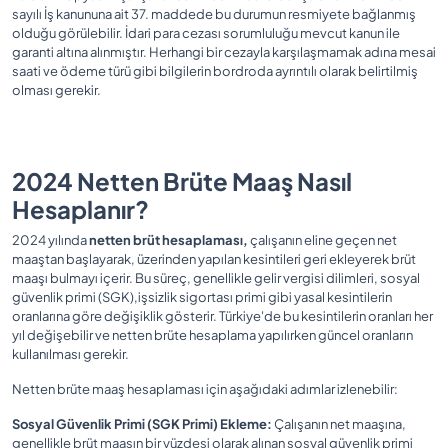
sayılı İş kanununa ait 37. maddede bu durumun resmiyete bağlanmış
olduğu görülebilir. İdari para cezası sorumluluğu mevcut kanun ile
garanti altına alınmıştır. Herhangi bir cezayla karşılaşmamak adına mesai
saati ve ödeme türü gibi bilgilerin bordroda ayrıntılı olarak belirtilmiş
olması gerekir.
2024 Netten Brüte Maaş Nasıl
Hesaplanır?
2024 yılında
netten brüt hesaplaması,
çalışanın eline geçen net
maaştan başlayarak, üzerinden yapılan kesintileri geri ekleyerek brüt
maaşı bulmayı içerir. Bu süreç, genellikle gelir vergisi dilimleri, sosyal
güvenlik primi (SGK),işsizlik sigortası primi gibi yasal kesintilerin
oranlarına göre değişiklik gösterir. Türkiye'de bu kesintilerin oranları her
yıl değişebilir ve netten brüte hesaplama yapılırken güncel oranların
kullanılması gerekir.
Netten brüte maaş hesaplaması için aşağıdaki adımlar izlenebilir:
Sosyal Güvenlik Primi (SGK Primi) Ekleme:
Çalışanın net maaşına,
genellikle brüt maaşın bir yüzdesi olarak alınan sosyal güvenlik primi