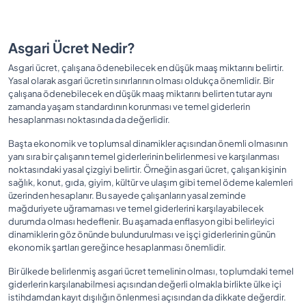
Asgari Ücret Nedir?
Asgari ücret, çalışana ödenebilecek en düşük maaş miktarını belirtir.
Yasal olarak asgari ücretin sınırlarının olması oldukça önemlidir. Bir
çalışana ödenebilecek en düşük maaş miktarını belirten tutar aynı
zamanda yaşam standardının korunması ve temel giderlerin
hesaplanması noktasında da değerlidir.
Başta ekonomik ve toplumsal dinamikler açısından önemli olmasının
yanı sıra bir çalışanın temel giderlerinin belirlenmesi ve karşılanması
noktasındaki yasal çizgiyi belirtir. Örneğin asgari ücret, çalışan kişinin
sağlık, konut, gıda, giyim, kültür ve ulaşım gibi temel ödeme kalemleri
üzerinden hesaplanır. Bu sayede çalışanların yasal zeminde
mağduriyete uğramaması ve temel giderlerini karşılayabilecek
durumda olması hedeflenir. Bu aşamada enflasyon gibi belirleyici
dinamiklerin göz önünde bulundurulması ve işçi giderlerinin günün
ekonomik şartları gereğince hesaplanması önemlidir.
Bir ülkede belirlenmiş asgari ücret temelinin olması, toplumdaki temel
giderlerin karşılanabilmesi açısından değerli olmakla birlikte ülke içi
istihdamdan kayıt dışılığın önlenmesi açısından da dikkate değerdir.