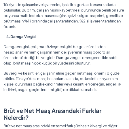
Türkiye'de çalışanlar ve işverenler, işsizlik sigortası fonuna katkıda
bulunurlar. Bu prim, çalışanın işini kaybetmesi durumunda belirli bir süre
boyunca mali destek almasını sağlar. İşsizlik sigortası primi, genellikle
brüt maaşın %1'i oranında çalışan tarafından, %2'si işveren tarafından
ödenir.
4.Damga Vergisi
Damga vergisi, çalışma sözleşmesi gibi belgeler üzerinden
hesaplanan ve hem çalışanın hem de işverenin maaş bordroları
üzerinden ödediği bir vergidir. Damga vergisi oranı genellikle sabit
olup, brüt maaşın çok küçük bir yüzdesini oluşturur.
Bu vergi ve kesintiler, çalışanın eline geçen net maaşı önemli ölçüde
etkiler. Türkiye'deki maaş hesaplamalarında, bu kesintilerin yanı sıra
kişisel durumlara bağlı ek indirimler veya kesintiler (örneğin, engellilik
indirimi, asgari geçim indirimi gibi) de dikkate alınabilir.
Brüt ve Net Maaş Arasındaki Farklar
Nelerdir?
Brüt ve net maaş arasındaki en temel fark şüphesiz ki vergi ve diğer