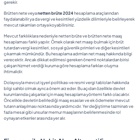
gerekir.
Brütten nete veya
netten brüte 2024
hesaplama araçlarından
faydalanabilir ya da vergi ve kesintileri yüzdelik dilimleriyle belirleyerek
mevcut rakamları ortaya koyabilirsiniz.
Mevcut farklılıklara nedeniyle netten brüte ve brütten nete maaş
hesaplaması farklı yapılır. Örnek olarak net maaşı bulmak için brüt
tutardan vergi kesintileri, sosyal güvenlik primleri ve diğer kesintileri
çıkarmak mümkündür. Bu hesaplama adımları net maaş hakkında bilgi
verecektir. Ancak dikkat edilmesi gereken önemli noktalardan birisi
çalışan hizmet verdiği kuruma göre hesaplama farkları oluşma
ihtimalidir.
Dolayısıyla mevcut işyeri politikası ve resmi vergi tabloları hakkında
bilgi sahibi olmak ayrıca önem arz eder. Bu açıdan özellikle devlet
kurumlarında çalışanlar için maaş hesaplama yöntemi farklı olacaktır.
Öncelikle devletin belirlediği maaş esasları ve ek ödemeler mevcut
tutarın anlaşılması noktasında yardımcıdır. Yer değiştirme tazminatı ve
fazla mesai gibi unsurlar memur maaşlarının belirlenmesinde rol
oynayan etkenler arasında yer alır.