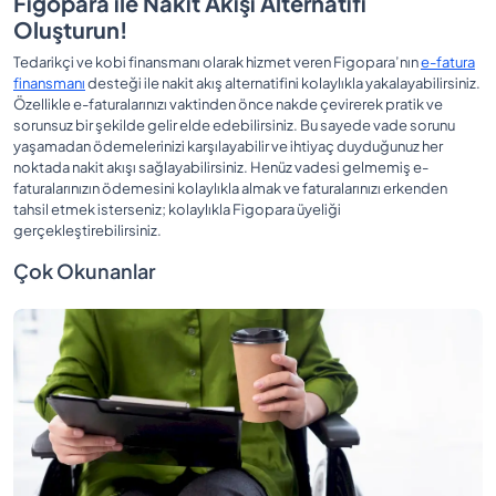
Figopara ile Nakit Akışı Alternatifi
Oluşturun!
Tedarikçi ve kobi finansmanı olarak hizmet veren Figopara’nın
e-fatura
finansmanı
desteği ile nakit akış alternatifini kolaylıkla yakalayabilirsiniz.
Özellikle e-faturalarınızı vaktinden önce nakde çevirerek pratik ve
sorunsuz bir şekilde gelir elde edebilirsiniz. Bu sayede vade sorunu
yaşamadan ödemelerinizi karşılayabilir ve ihtiyaç duyduğunuz her
noktada nakit akışı sağlayabilirsiniz. Henüz vadesi gelmemiş e-
faturalarınızın ödemesini kolaylıkla almak ve faturalarınızı erkenden
tahsil etmek isterseniz; kolaylıkla Figopara üyeliği
gerçekleştirebilirsiniz.
Çok Okunanlar