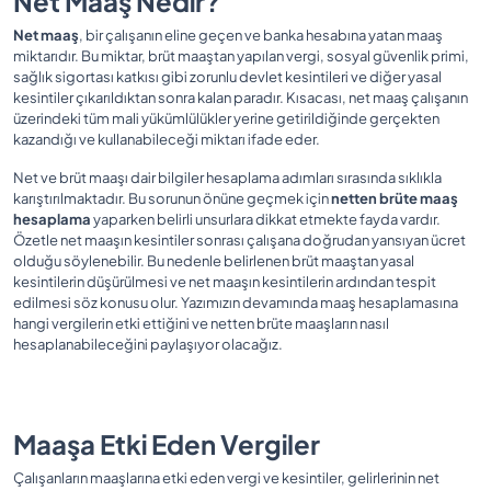
Net Maaş Nedir?
Net maaş
, bir çalışanın eline geçen ve banka hesabına yatan maaş
miktarıdır. Bu miktar, brüt maaştan yapılan vergi, sosyal güvenlik primi,
sağlık sigortası katkısı gibi zorunlu devlet kesintileri ve diğer yasal
kesintiler çıkarıldıktan sonra kalan paradır. Kısacası, net maaş çalışanın
üzerindeki tüm mali yükümlülükler yerine getirildiğinde gerçekten
kazandığı ve kullanabileceği miktarı ifade eder.
Net ve brüt maaşı dair bilgiler hesaplama adımları sırasında sıklıkla
karıştırılmaktadır. Bu sorunun önüne geçmek için
netten brüte maaş
hesaplama
yaparken belirli unsurlara dikkat etmekte fayda vardır.
Özetle net maaşın kesintiler sonrası çalışana doğrudan yansıyan ücret
olduğu söylenebilir. Bu nedenle belirlenen brüt maaştan yasal
kesintilerin düşürülmesi ve net maaşın kesintilerin ardından tespit
edilmesi söz konusu olur. Yazımızın devamında maaş hesaplamasına
hangi vergilerin etki ettiğini ve netten brüte maaşların nasıl
hesaplanabileceğini paylaşıyor olacağız.
Maaşa Etki Eden Vergiler
Çalışanların maaşlarına etki eden vergi ve kesintiler, gelirlerinin net