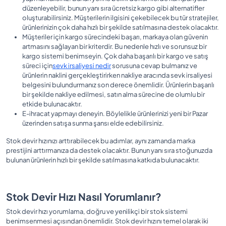
düzenleyebilir, bunun yanı sıra ücretsiz kargo gibi alternatifler
oluşturabilirsiniz. Müşterilerin ilgisini çekebilecek bu tür stratejiler,
ürünlerinizin çok daha hızlı bir şekilde satılmasına destek olacaktır.
Müşteriler için kargo sürecindeki başarı, markaya olan güvenin
artmasını sağlayan bir kriterdir. Bu nedenle hızlı ve sorunsuz bir
kargo sistemi benimseyin. Çok daha başarılı bir kargo ve satış
süreci için
sevk irsaliyesi nedir
sorusuna cevap bulmanız ve
ürünlerin naklini gerçekleştirirken nakliye aracında sevk irsaliyesi
belgesini bulundurmanız son derece önemlidir. Ürünlerin başarılı
bir şekilde nakliye edilmesi, satın alma sürecine de olumlu bir
etkide bulunacaktır.
E-ihracat yapmayı deneyin. Böylelikle ürünlerinizi yeni bir Pazar
üzerinden satışa sunma şansı elde edebilirsiniz.
Stok devir hızınızı arttırabilecek bu adımlar, aynı zamanda marka
prestijini arttırmanıza da destek olacaktır. Bunun yanı sıra stoğunuzda
bulunan ürünlerin hızlı bir şekilde satılmasına katkıda bulunacaktır.
Stok Devir Hızı Nasıl Yorumlanır?
Stok devir hızı yorumlama, doğru ve yenilikçi bir stok sistemi
benimsenmesi açısından önemlidir. Stok devir hızını temel olarak iki