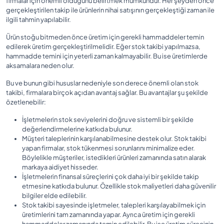
firmalar için önemli olduğunu belirtmek mümkündür. Her şeyden önce
gerçekleştirilen takip ile ürünlerin nihai satışının gerçekleştiği zaman ile
ilgili tahmin yapılabilir.
Ürün stoğu bitmeden önce üretim için gerekli hammaddeler temin
edilerek üretim gerçekleştirilmelidir. Eğer stok takibi yapılmazsa,
hammadde temini için yeterli zaman kalmayabilir. Bu ise üretimlerde
aksamalara neden olur.
Bu ve bunun gibi hususlar nedeniyle son derece önemli olan stok
takibi, firmalara birçok açıdan avantaj sağlar. Bu avantajlar şu şekilde
özetlenebilir:
İşletmelerin stok seviyelerini doğru ve sistemli bir şekilde
değerlendirmelerine katkıda bulunur.
Müşteri taleplerinin karşılanabilmesine destek olur. Stok takibi
yapan firmalar, stok tükenmesi sorunlarını minimalize eder.
Böylelikle müşteriler, istedikleri ürünleri zamanında satın alarak
markaya aidiyet hisseder.
İşletmelerin finansal süreçlerini çok daha iyi bir şekilde takip
etmesine katkıda bulunur. Özellikle stok maliyetleri daha güvenilir
bilgiler elde edilebilir.
Stok takibi sayesinde işletmeler, talepleri karşılayabilmek için
üretimlerini tam zamanında yapar. Ayrıca üretim için gerekli
hammaddeler zamanında temin edilebilir. Bu ise üretim sürecinin