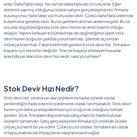
eder. Daha fazla talep, her zaman daha fazla arzı zorunlu kılar. Eğer
üretimini yapmış olduğunuz ürünün satışını gerçekleştiren bir firmanız
bulunuyorsa, fazla talep sizi mutlu edecektir. Çünkü daha fazla üretimde
bulunmanız gerekecektir. Bu ise gelirlerin artması anlamına gelir. Bu tür
unsurlar düşünüldüğünde stok devir hızının ne denli önemli olduğu
anlaşılır. Yazının ilerleyen bölümlerinde de değindiğimiz üzere stok
devir hızının doğru bir şekilde yorumlanması, şirketler açısından
oldukça önemlidir. Fakat belirtmek gerekir ki stok devir hızı, firmaların
başarısı için tek kriter değildir. Yine de başarıyı etkileyen hususlar
arasında yer alan stok devir hızı nedir, nasıl yorumlanır?
Stok Devir Hızı Nedir?
Stok devir hızı, stokta yer alan ürünlerin ne kadar sürede satılıp
yenilendiğini ifade eden bir parametre olarak tanımlanabilir. Stok devir
hızının çok daha iyi anlaşılabilmesi için stoğun ne olduğunu bilmek
gerekir. Stok, firmaların depolarında satışa hazır bir halde bulunan
ürünlerin tamamıdır. Satış gerçekleştiren firmalar için stoktaki ürünler
oldukça önemli bir yer edinir. Çünkü bu tür ürünler, firmaların ani olarak
ortaya çıkabilecek ihtiyaçlarının karşılanmasını sağlar.