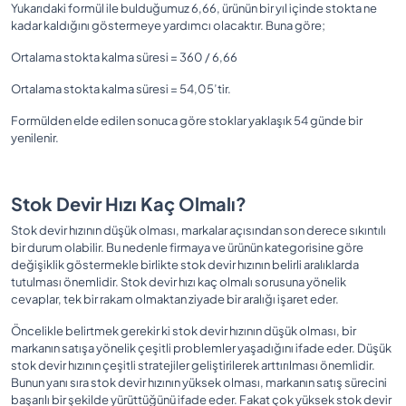
Yukarıdaki formül ile bulduğumuz 6,66, ürünün bir yıl içinde stokta ne
kadar kaldığını göstermeye yardımcı olacaktır. Buna göre;
Ortalama stokta kalma süresi = 360 / 6,66
Ortalama stokta kalma süresi = 54,05’tir.
Formülden elde edilen sonuca göre stoklar yaklaşık 54 günde bir
yenilenir.
Stok Devir Hızı Kaç Olmalı?
Stok devir hızının düşük olması, markalar açısından son derece sıkıntılı
bir durum olabilir. Bu nedenle firmaya ve ürünün kategorisine göre
değişiklik göstermekle birlikte stok devir hızının belirli aralıklarda
tutulması önemlidir. Stok devir hızı kaç olmalı sorusuna yönelik
cevaplar, tek bir rakam olmaktan ziyade bir aralığı işaret eder.
Öncelikle belirtmek gerekir ki stok devir hızının düşük olması, bir
markanın satışa yönelik çeşitli problemler yaşadığını ifade eder. Düşük
stok devir hızının çeşitli stratejiler geliştirilerek arttırılması önemlidir.
Bunun yanı sıra stok devir hızının yüksek olması, markanın satış sürecini
başarılı bir şekilde yürüttüğünü ifade eder. Fakat çok yüksek stok devir