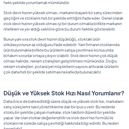
farklı şekilde yorumlamak mümkündür:
Stok devir hızının yüksek olması, markanın başarılı bir satış sürecinden
geçtiğini ve stoklarını hızlı bir şekilde erittiğini ifade eder. Genel olarak
stok devir hızının yüksek olması iyi bir durum olmakla birlikte markanın
nitelikleri ve yer aldığı sektöre göre bu durum farklılık gösterebilir.
Bunun yanı sıra stok devir hızının düşüklüğü, stoktaki ürün
sirkülasyonunun az olduğunu ifade edebilir. Yani firmanın stoklarında
ürün bulunmakla birlikte bu ürünlerin satışa çevrilmesi konusunda
birtakım sorunlar ortaya çıkıyor olabilir. Stok devir hızının çok düşük
olması halinde, reklam stratejileri geliştirilmesi mümkündür. Doğru
reklam stratejileri, potansiyel müşterilerin sayısını arttırarak ürünlerin
çok daha hızlı bir şekilde satılmasına katkıda bulunacaktır.
Düşük ve Yüksek Stok Hızı Nasıl Yorumlanır?
Daha önce de bahsedildiği üzere düşük ve yüksek stok hızı, markaların
satış süreçlerini nasıl yönettiklerine dair bir ipucu verir. Bu nedenle
stoklu bir şekilde çalışan markalar, stok takibini düzenli bir şekilde
yapar. Var olan stoklar değerlendirilir ve stok devir hızı formülü ile
stokların ne sürede satışa çevrildiği hakkında bilgi edinilir. Bu neden
önemlidir?