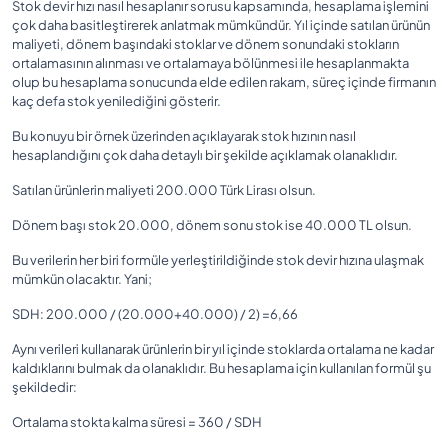
Stok devir hızı nasıl hesaplanır sorusu kapsamında, hesaplama işlemini
çok daha basitleştirerek anlatmak mümkündür. Yıl içinde satılan ürünün
maliyeti, dönem başındaki stoklar ve dönem sonundaki stokların
ortalamasının alınması ve ortalamaya bölünmesi ile hesaplanmakta
olup bu hesaplama sonucunda elde edilen rakam, süreç içinde firmanın
kaç defa stok yenilediğini gösterir.
Bu konuyu bir örnek üzerinden açıklayarak stok hızının nasıl
hesaplandığını çok daha detaylı bir şekilde açıklamak olanaklıdır.
Satılan ürünlerin maliyeti 200.000 Türk Lirası olsun.
Dönem başı stok 20.000, dönem sonu stok ise 40.000 TL olsun.
Bu verilerin her biri formüle yerleştirildiğinde stok devir hızına ulaşmak
mümkün olacaktır. Yani;
SDH: 200.000 / (20.000+40.000) / 2) =6,66
Aynı verileri kullanarak ürünlerin bir yıl içinde stoklarda ortalama ne kadar
kaldıklarını bulmak da olanaklıdır. Bu hesaplama için kullanılan formül şu
şekildedir:
Ortalama stokta kalma süresi = 360 / SDH