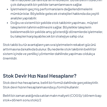
çok daha pratik bir şekilde tamamlanmasını sağlar.
İşletmelerin geçmiş performanslarını değerlendirmelerini
mümkün kılar. Böylelikle gelecek stratejileri hakkında da çeşitli
analizler yapılabilir.
Doğru ve sistemli bir şekilde stok takibinin yapılması, müşteri
taleplerinin tahmin edilmesini sağlar. Böylelikle taleplerin
beklenmedik bir şekilde artış gösterdiği dönemlerde işletmeler,
bu talepleri karşılayabilecek bir stratejiye sahip olur.
Stok takibi bu tür avantajların yanı sıra işletmelerin rekabet gücünü
arttırmasına da katkıda bulunur. Bu nedenle stok takibinin belirli bir
sistem içinde ve yenilikçi yöntemler dahilinde yapılması oldukça
önemlidir.
Stok Devir Hızı Nasıl Hesaplanır?
Stok devir hızı hesaplama, belirli bir formül dahilinde gerçekleştirilir.
Stok devir hızının hesaplanmasında şu formül kullanılır:
Belirli bir zaman aralığında satılan malın maliyeti (COGS)/ (dönem başı
stok+dönem sonu stok)/2