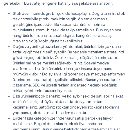
gerekebilir. Bu stratejiler, genel hatlarıyla şu şekilde sıralanabilir:
Stok devir hızını doğru bir şekilde hesaplayın. Doğru tahmin, stok
devir hızını iyileştirebilmek için ne gibi önlemler almanız
gerektiğine işaret eder. Bu kapsamda, ürünlerinizin son
durumlarını sistemli bir şekilde takip etmelisiniz. Bunun yanı sıra
hangi ürünlerin daha fazla satıldığına, hangi ürünlerde satış
oranlarının düşük olduğuna bakabilirsiniz.
Doğru ve yenilikçi pazarlama yöntemleri, ürünlerinizin çok daha
fazla ilgi görmesini sağlayabilir. Bu nedenle pazarlama stratejinizi
gözden geçirebilirsiniz. Özellikle satışı düşük ürünlerin cazibe
ürünleri haline gelmesini sağlayabilirsiniz. Sosyal medya
platformları, bu tür ürünlerinizi daha çok insana duyurmanızı
mümkün kılabilir. Dolayısıyla ilgi gören sosyal medya platformları
üzerinden satış stratejisi geliştirebilirsiniz. Bunun yanı sıra içerik
pazarlama, SEO ve ücretli reklamlar da tercih edebileceğiniz
reklam yöntemleri arasında yer alır.
Bazı ürünleriniz çok daha hızlı ve kolay bir şekilde satılabilir. Fakat
bu tür ürünler için büyük miktarlarda stok yapmaktan
kaçınmalısınız. Sattığınız stoktan önce yeni stok için stoklama
yapmanız çok daha etkili bir adım olacaktır.
Birden fazla kategori üzerinden ürün satışı gerçekleştiriyor
olabilirsiniz. Bu gibi durumlarda tek bir fiyatlandırma
yapmamalısınız. Bunun yerine belirli dönemlerde kampanyalar