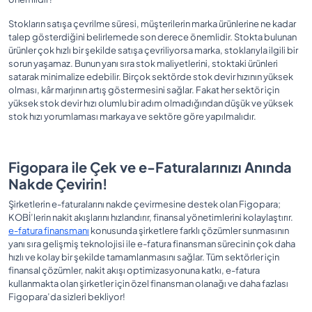
Stokların satışa çevrilme süresi, müşterilerin marka ürünlerine ne kadar
talep gösterdiğini belirlemede son derece önemlidir. Stokta bulunan
ürünler çok hızlı bir şekilde satışa çevriliyorsa marka, stoklarıyla ilgili bir
sorun yaşamaz. Bunun yanı sıra stok maliyetlerini, stoktaki ürünleri
satarak minimalize edebilir. Birçok sektörde stok devir hızının yüksek
olması, kâr marjının artış göstermesini sağlar. Fakat her sektör için
yüksek stok devir hızı olumlu bir adım olmadığından düşük ve yüksek
stok hızı yorumlaması markaya ve sektöre göre yapılmalıdır.
Figopara ile Çek ve e-Faturalarınızı Anında
Nakde Çevirin!
Şirketlerin e-faturalarını nakde çevirmesine destek olan Figopara;
KOBİ’lerin nakit akışlarını hızlandırır, finansal yönetimlerini kolaylaştırır.
e-fatura finansmanı
konusunda şirketlere farklı çözümler sunmasının
yanı sıra gelişmiş teknolojisi ile e-fatura finansman sürecinin çok daha
hızlı ve kolay bir şekilde tamamlanmasını sağlar. Tüm sektörler için
finansal çözümler, nakit akışı optimizasyonuna katkı, e-fatura
kullanmakta olan şirketler için özel finansman olanağı ve daha fazlası
Figopara’da sizleri bekliyor!