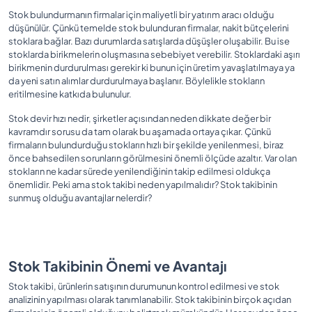
Stok bulundurmanın firmalar için maliyetli bir yatırım aracı olduğu
düşünülür. Çünkü temelde stok bulunduran firmalar, nakit bütçelerini
stoklara bağlar. Bazı durumlarda satışlarda düşüşler oluşabilir. Bu ise
stoklarda birikmelerin oluşmasına sebebiyet verebilir. Stoklardaki aşırı
birikmenin durdurulması gerekir ki bunun için üretim yavaşlatılmaya ya
da yeni satın alımlar durdurulmaya başlanır. Böylelikle stokların
eritilmesine katkıda bulunulur.
Stok devir hızı nedir, şirketler açısından neden dikkate değer bir
kavramdır sorusu da tam olarak bu aşamada ortaya çıkar. Çünkü
firmaların bulundurduğu stokların hızlı bir şekilde yenilenmesi, biraz
önce bahsedilen sorunların görülmesini önemli ölçüde azaltır. Var olan
stokların ne kadar sürede yenilendiğinin takip edilmesi oldukça
önemlidir. Peki ama stok takibi neden yapılmalıdır? Stok takibinin
sunmuş olduğu avantajlar nelerdir?
Stok Takibinin Önemi ve Avantajı
Stok takibi, ürünlerin satışının durumunun kontrol edilmesi ve stok
analizinin yapılması olarak tanımlanabilir. Stok takibinin birçok açıdan