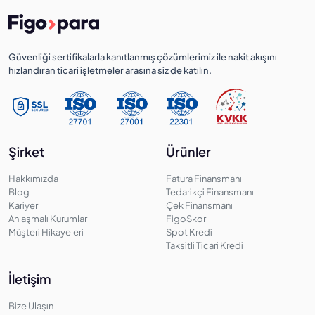
Güvenliği sertifikalarla kanıtlanmış çözümlerimiz ile nakit akışını
hızlandıran ticari işletmeler arasına siz de katılın.
Şirket
Ürünler
Hakkımızda
Fatura Finansmanı
Blog
Tedarikçi Finansmanı
Kariyer
Çek Finansmanı
Anlaşmalı Kurumlar
FigoSkor
Müşteri Hikayeleri
Spot Kredi
Taksitli Ticari Kredi
İletişim
Bize Ulaşın