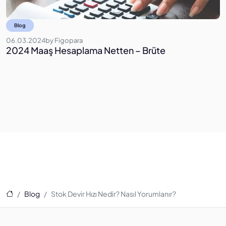
Blog
06.03.2024
by
Figopara
1
2024 Maaş Hesaplama Netten – Brüte
e
Ana Sayfa
Blog
Stok Devir Hızı Nedir? Nasıl Yorumlanır?