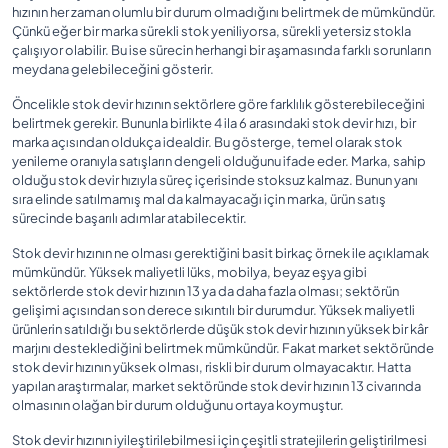
hızının her zaman olumlu bir durum olmadığını belirtmek de mümkündür.
Çünkü eğer bir marka sürekli stok yeniliyorsa, sürekli yetersiz stokla
çalışıyor olabilir. Bu ise sürecin herhangi bir aşamasında farklı sorunların
meydana gelebileceğini gösterir.
Öncelikle stok devir hızının sektörlere göre farklılık gösterebileceğini
belirtmek gerekir. Bununla birlikte 4 ila 6 arasındaki stok devir hızı, bir
marka açısından oldukça idealdir. Bu gösterge, temel olarak stok
yenileme oranıyla satışların dengeli olduğunu ifade eder. Marka, sahip
olduğu stok devir hızıyla süreç içerisinde stoksuz kalmaz. Bunun yanı
sıra elinde satılmamış mal da kalmayacağı için marka, ürün satış
sürecinde başarılı adımlar atabilecektir.
Stok devir hızının ne olması gerektiğini basit birkaç örnek ile açıklamak
mümkündür. Yüksek maliyetli lüks, mobilya, beyaz eşya gibi
sektörlerde stok devir hızının 13 ya da daha fazla olması; sektörün
gelişimi açısından son derece sıkıntılı bir durumdur. Yüksek maliyetli
ürünlerin satıldığı bu sektörlerde düşük stok devir hızının yüksek bir kâr
marjını desteklediğini belirtmek mümkündür. Fakat market sektöründe
stok devir hızının yüksek olması, riskli bir durum olmayacaktır. Hatta
yapılan araştırmalar, market sektöründe stok devir hızının 13 civarında
olmasının olağan bir durum olduğunu ortaya koymuştur.
Stok devir hızının iyileştirilebilmesi için çeşitli stratejilerin geliştirilmesi