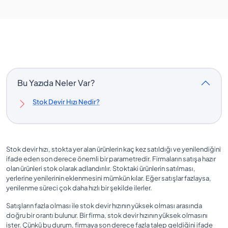
Bu Yazıda Neler Var?
Stok Devir Hızı Nedir?
Stok devir hızı, stokta yer alan ürünlerin kaç kez satıldığı ve yenilendiğini
ifade eden son derece önemli bir parametredir. Firmaların satışa hazır
olan ürünleri stok olarak adlandırılır. Stoktaki ürünlerin satılması,
yerlerine yenilerinin eklenmesini mümkün kılar. Eğer satışlar fazlaysa,
yenilenme süreci çok daha hızlı bir şekilde ilerler.
Satışların fazla olması ile stok devir hızının yüksek olması arasında
doğru bir orantı bulunur. Bir firma, stok devir hızının yüksek olmasını
ister. Çünkü bu durum, firmaya son derece fazla talep geldiğini ifade