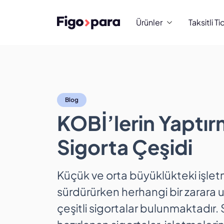
Ürünler
Taksitli Ti
KOBİ’lerin Yaptırm
Blog
KOBİ’lerin Yaptı
Sigorta Çeşidi
Küçük ve orta büyüklükteki işletm
sürdürürken herhangi bir zarara u
çeşitli sigortalar bulunmaktadır. 