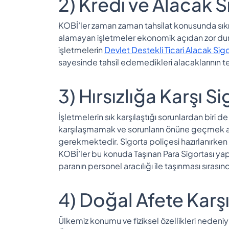
2) Kredi ve Alacak S
KOBİ’ler zaman zaman tahsilat konusunda sıkıntı
alamayan işletmeler ekonomik açıdan zor dur
işletmelerin
Devlet Destekli Ticari Alacak Sigo
sayesinde tahsil edemedikleri alacaklarının tem
3) Hırsızlığa Karşı S
İşletmelerin sık karşılaştığı sorunlardan biri de 
karşılaşmamak ve sorunların önüne geçmek ama
gerekmektedir. Sigorta poliçesi hazırlanırken 
KOBİ’ler bu konuda Taşınan Para Sigortası yaptı
paranın personel aracılığı ile taşınması sırası
4) Doğal Afete Karş
Ülkemiz konumu ve fiziksel özellikleri nedeniy