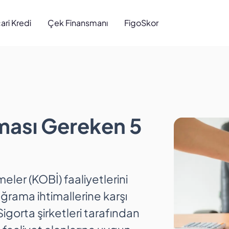
cari Kredi
Çek Finansmanı
FigoSkor
ası Gereken 5 Sigo
rması Gereken 5
eler (KOBİ) faaliyetlerini
ğrama ihtimallerine karşı
Sigorta şirketleri tarafından