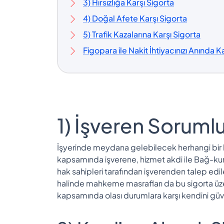
3) Hırsızlığa Karşı Sigorta
4) Doğal Afete Karşı Sigorta
5) Trafik Kazalarına Karşı Sigorta
Figopara ile Nakit İhtiyacınızı Anında Ka
1) İşveren Sorumlu
İşyerinde meydana gelebilecek herhangi bir ka
kapsamında işverene, hizmet akdi ile Bağ-kur
hak sahipleri tarafından işverenden talep edil
halinde mahkeme masrafları da bu sigorta üzer
kapsamında olası durumlara karşı kendini güv