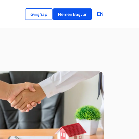
EN
Giriş Yap
Hemen Başvur
rta Çeşidi