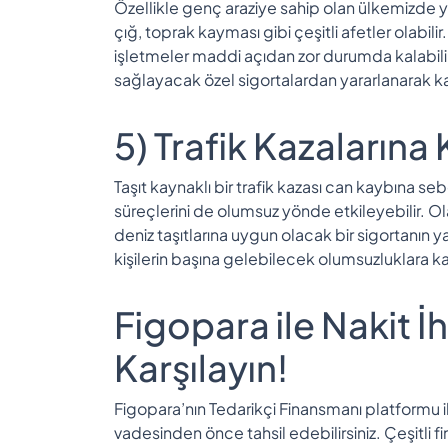
Özellikle genç araziye sahip olan ülkemizde yü
çığ, toprak kayması gibi çeşitli afetler olabili
işletmeler maddi açıdan zor durumda kalabilir
sağlayacak özel sigortalardan yararlanarak karş
5) Trafik Kazalarına 
Taşıt kaynaklı bir trafik kazası can kaybına se
süreçlerini de olumsuz yönde etkileyebilir. Ol
deniz taşıtlarına uygun olacak bir sigortanın
kişilerin başına gelebilecek olumsuzluklara ka
Figopara ile Nakit İ
Karşılayın!
Figopara’nın Tedarikçi Finansmanı platformu i
vadesinden önce tahsil edebilirsiniz. Çeşitli f