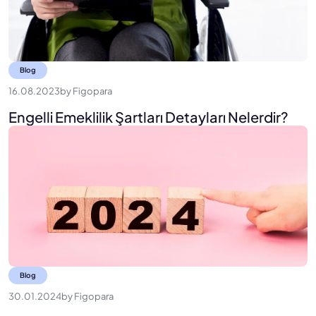
Blog
16.08.2023
by
Figopara
Engelli Emeklilik Şartları Detayları Nelerdir?
Blog
30.01.2024
by
Figopara