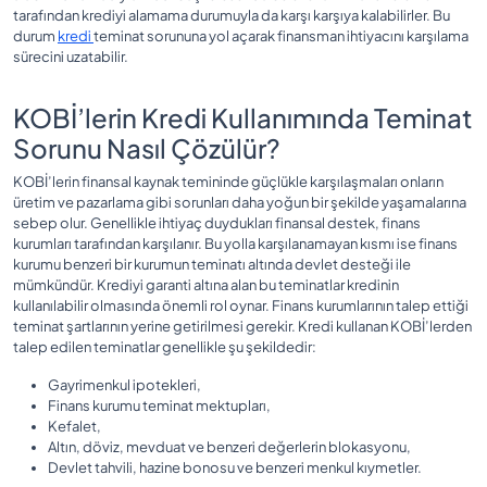
tarafından krediyi alamama durumuyla da karşı karşıya kalabilirler. Bu
durum
kredi
teminat sorununa yol açarak finansman ihtiyacını karşılama
sürecini uzatabilir.
KOBİ’lerin Kredi Kullanımında Teminat
Sorunu Nasıl Çözülür?
KOBİ’lerin finansal kaynak temininde güçlükle karşılaşmaları onların
üretim ve pazarlama gibi sorunları daha yoğun bir şekilde yaşamalarına
sebep olur. Genellikle ihtiyaç duydukları finansal destek, finans
kurumları tarafından karşılanır. Bu yolla karşılanamayan kısmı ise finans
kurumu benzeri bir kurumun teminatı altında devlet desteği ile
mümkündür. Krediyi garanti altına alan bu teminatlar kredinin
kullanılabilir olmasında önemli rol oynar. Finans kurumlarının talep ettiği
teminat şartlarının yerine getirilmesi gerekir. Kredi kullanan KOBİ’lerden
talep edilen teminatlar genellikle şu şekildedir:
Gayrimenkul ipotekleri,
Finans kurumu teminat mektupları,
Kefalet,
Altın, döviz, mevduat ve benzeri değerlerin blokasyonu,
Devlet tahvili, hazine bonosu ve benzeri menkul kıymetler.