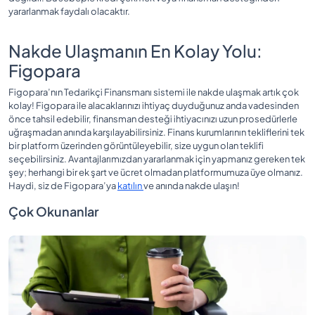
yararlanmak faydalı olacaktır.
Nakde Ulaşmanın En Kolay Yolu:
Figopara
Figopara’nın Tedarikçi Finansmanı sistemi ile nakde ulaşmak artık çok
kolay! Figopara ile alacaklarınızı ihtiyaç duyduğunuz anda vadesinden
önce tahsil edebilir, finansman desteği ihtiyacınızı uzun prosedürlerle
uğraşmadan anında karşılayabilirsiniz. Finans kurumlarının tekliflerini tek
bir platform üzerinden görüntüleyebilir, size uygun olan teklifi
seçebilirsiniz. Avantajlarımızdan yararlanmak için yapmanız gereken tek
şey; herhangi bir ek şart ve ücret olmadan platformumuza üye olmanız.
Haydi, siz de Figopara’ya
katılın
ve anında nakde ulaşın!
Çok Okunanlar