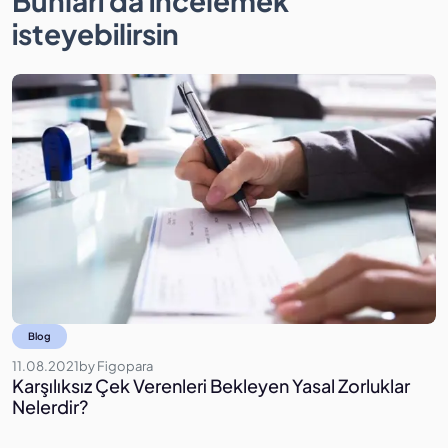
Bunları da incelemek
isteyebilirsin
Blog
11.08.2021
by
Figopara
3
Karşılıksız Çek Verenleri Bekleyen Yasal Zorluklar
F
Nelerdir?