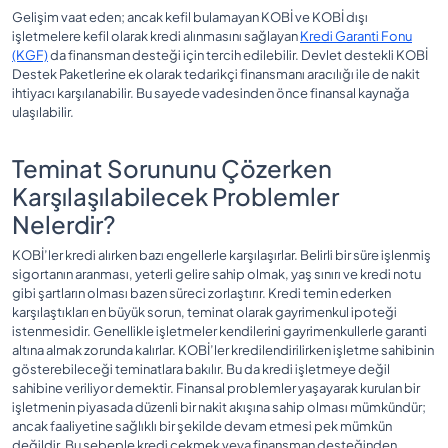
Gelişim vaat eden; ancak kefil bulamayan KOBİ ve KOBİ dışı
işletmelere kefil olarak kredi alınmasını sağlayan
Kredi Garanti Fonu
(KGF)
da finansman desteği için tercih edilebilir. Devlet destekli KOBİ
Destek Paketlerine ek olarak tedarikçi finansmanı aracılığı ile de nakit
ihtiyacı karşılanabilir. Bu sayede vadesinden önce finansal kaynağa
ulaşılabilir.
Teminat Sorununu Çözerken
Karşılaşılabilecek Problemler
Nelerdir?
KOBİ’ler kredi alırken bazı engellerle karşılaşırlar. Belirli bir süre işlenmiş
sigortanın aranması, yeterli gelire sahip olmak, yaş sınırı ve kredi notu
gibi şartların olması bazen süreci zorlaştırır. Kredi temin ederken
karşılaştıkları en büyük sorun, teminat olarak gayrimenkul ipoteği
istenmesidir. Genellikle işletmeler kendilerini gayrimenkullerle garanti
altına almak zorunda kalırlar. KOBİ’ler kredilendirilirken işletme sahibinin
gösterebileceği teminatlara bakılır. Bu da kredi işletmeye değil
sahibine veriliyor demektir. Finansal problemler yaşayarak kurulan bir
işletmenin piyasada düzenli bir nakit akışına sahip olması mümkündür;
ancak faaliyetine sağlıklı bir şekilde devam etmesi pek mümkün
değildir. Bu sebeple kredi çekmek veya finansman desteğinden