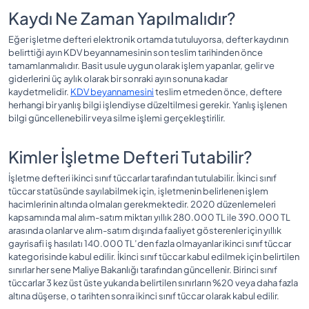
Kaydı Ne Zaman Yapılmalıdır?
Eğer işletme defteri elektronik ortamda tutuluyorsa, defter kaydının
belirttiği ayın KDV beyannamesinin son teslim tarihinden önce
tamamlanmalıdır. Basit usule uygun olarak işlem yapanlar, gelir ve
giderlerini üç aylık olarak bir sonraki ayın sonuna kadar
kaydetmelidir.
KDV beyannamesini
teslim etmeden önce, deftere
herhangi bir yanlış bilgi işlendiyse düzeltilmesi gerekir. Yanlış işlenen
bilgi güncellenebilir veya silme işlemi gerçekleştirilir.
Kimler İşletme Defteri Tutabilir?
İşletme defteri ikinci sınıf tüccarlar tarafından tutulabilir. İkinci sınıf
tüccar statüsünde sayılabilmek için, işletmenin belirlenen işlem
hacimlerinin altında olmaları gerekmektedir. 2020 düzenlemeleri
kapsamında mal alım-satım miktarı yıllık 280.000 TL ile 390.000 TL
arasında olanlar ve alım-satım dışında faaliyet gösterenler için yıllık
gayrisafi iş hasılatı 140.000 TL’den fazla olmayanlar ikinci sınıf tüccar
kategorisinde kabul edilir. İkinci sınıf tüccar kabul edilmek için belirtilen
sınırlar her sene Maliye Bakanlığı tarafından güncellenir. Birinci sınıf
tüccarlar 3 kez üst üste yukarıda belirtilen sınırların %20 veya daha fazla
altına düşerse, o tarihten sonra ikinci sınıf tüccar olarak kabul edilir.