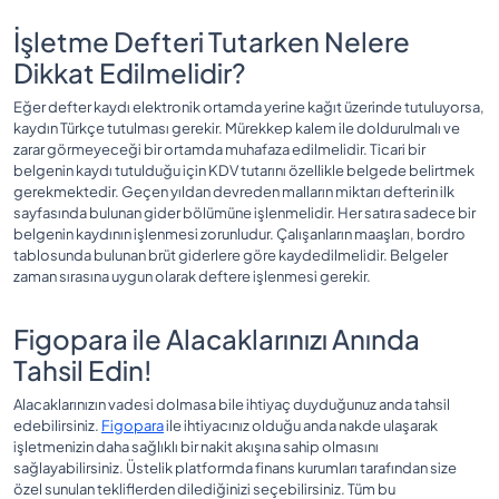
İşletme Defteri Tutarken Nelere
Dikkat Edilmelidir?
Eğer defter kaydı elektronik ortamda yerine kağıt üzerinde tutuluyorsa,
kaydın Türkçe tutulması gerekir. Mürekkep kalem ile doldurulmalı ve
zarar görmeyeceği bir ortamda muhafaza edilmelidir. Ticari bir
belgenin kaydı tutulduğu için KDV tutarını özellikle belgede belirtmek
gerekmektedir. Geçen yıldan devreden malların miktarı defterin ilk
sayfasında bulunan gider bölümüne işlenmelidir. Her satıra sadece bir
belgenin kaydının işlenmesi zorunludur.
Çalışanların maaşları, bordro
tablosunda bulunan brüt giderlere göre kaydedilmelidir. Belgeler
zaman sırasına uygun olarak deftere işlenmesi gerekir.
Figopara ile Alacaklarınızı Anında
Tahsil Edin!
Alacaklarınızın vadesi dolmasa bile ihtiyaç duyduğunuz anda tahsil
edebilirsiniz.
Figopara
ile ihtiyacınız olduğu anda nakde ulaşarak
işletmenizin daha sağlıklı bir nakit akışına sahip olmasını
sağlayabilirsiniz. Üstelik platformda finans kurumları tarafından size
özel sunulan tekliflerden dilediğinizi seçebilirsiniz. Tüm bu