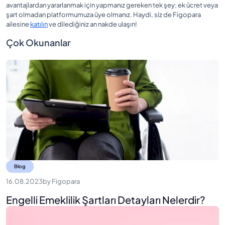
avantajlardan yararlanmak için yapmanız gereken tek şey; ek ücret veya
şart olmadan platformumuza üye olmanız. Haydi, siz de Figopara
ailesine
katılın
ve dilediğiniz an nakde ulaşın!
Çok Okunanlar
Blog
16.08.2023
by
Figopara
Engelli Emeklilik Şartları Detayları Nelerdir?