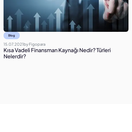
Blog
15.07.2021
by
Figopara
2
Kısa Vadeli Finansman Kaynağı Nedir? Türleri
B
Nelerdir?
P