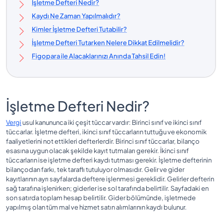
İşletme Defteri Nedir?
Kaydı Ne Zaman Yapılmalıdır?
Kimler İşletme Defteri Tutabilir?
İşletme Defteri Tutarken Nelere Dikkat Edilmelidir?
Figopara ile Alacaklarınızı Anında Tahsil Edin!
İşletme Defteri Nedir?
Vergi
usul kanununca iki çeşit tüccar vardır: Birinci sınıf ve ikinci sınıf
tüccarlar. İşletme defteri, ikinci sınıf tüccarların tuttuğu ve ekonomik
faaliyetlerini not ettikleri defterlerdir. Birinci sınıf tüccarlar, bilanço
esasına uygun olacak şekilde kayıt tutmaları gerekir. İkinci sınıf
tüccarların ise işletme defteri kaydı tutması gerekir. İşletme defterinin
bilançodan farkı, tek taraflı tutuluyor olmasıdır. Gelir ve gider
kayıtlarının ayrı sayfalarda deftere işlenmesi gereklidir. Gelirler defterin
sağ tarafına işlenirken; giderler ise sol tarafında belirtilir. Sayfadaki en
son satırda toplam hesap belirtilir. Gider bölümünde, işletmede
yapılmış olan tüm mal ve hizmet satın alımlarının kaydı bulunur.