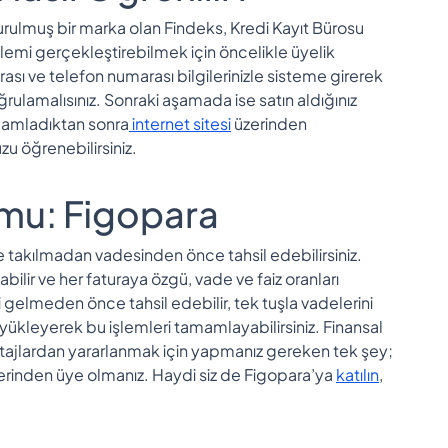
 kurulmuş bir marka olan Findeks, Kredi Kayıt Bürosu
lemi gerçekleştirebilmek için öncelikle üyelik
ası ve telefon numarası bilgilerinizle sisteme girerek
ğrulamalısınız. Sonraki aşamada ise satın aldığınız
amamladıktan sonra
internet sitesi
üzerinden
zu öğrenebilirsiniz.
ormu: Figopara
ne takılmadan vadesinden önce tahsil edebilirsiniz.
bilir ve her faturaya özgü, vade ve faiz oranları
si gelmeden önce tahsil edebilir, tek tuşla vadelerini
yükleyerek bu işlemleri tamamlayabilirsiniz. Finansal
ntajlardan yararlanmak için yapmanız gereken tek şey;
rinden üye olmanız. Haydi siz de Figopara’ya
katılın
,