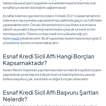
haklarında yasal işlem başlatılan ve bankaların kara listelerinde olan
esnaflar için devlet desteğinin sağlanmasıdır.
Esnaflar ödemesi geciken borçlarını 31 Aralık 2021’e kadar tamamının
ödenmesi veya yeniden yapılandırılması dahilinde geçici sicil affından
yararlanabilecektir.
Önceki dönemlerin borcunu finans kurumlarına
taksitli veya nakit ödeyen kişi kara listeden çıkacak ve kredi sicilini
temizleyecektir. Ödeme sonrası kredi notu yükseleceği için
kişiler
kredi
çekebilecektir. Bu af sayesinde kişilerin kara listeye girip 5
yıl bekleme durumu ortadan kalkacaktır.
Esnaf Kredi Sicil Affı Hangi Borçları
Kapsamaktadır?
Kararın Resmi Gazetede yayınlanmasından sonraki ilk 6 ayda borçlarını
yapılandıran ya da hepsini ödeyen özel ve tüzel kişilerin bu yasa ile
birlikte karşılıksız çek, kredi kartı ve diğer borçları silinecektir.
Esnaf Kredi Sicil Affı Başvuru Şartları
Nelerdir?