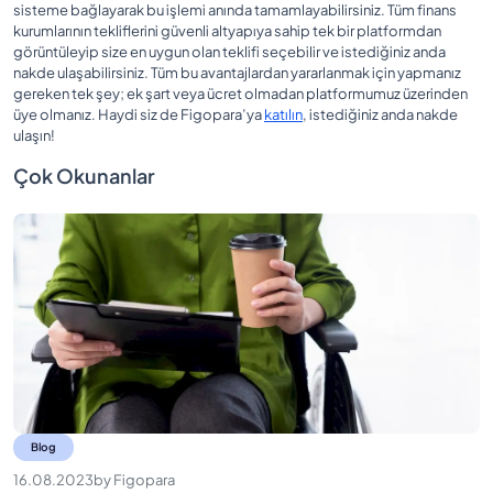
sisteme bağlayarak bu işlemi anında tamamlayabilirsiniz. Tüm finans
kurumlarının tekliflerini güvenli altyapıya sahip tek bir platformdan
görüntüleyip size en uygun olan teklifi seçebilir ve istediğiniz anda
nakde ulaşabilirsiniz. Tüm bu avantajlardan yararlanmak için yapmanız
gereken tek şey; ek şart veya ücret olmadan platformumuz üzerinden
üye olmanız. Haydi siz de Figopara’ya
katılın
, istediğiniz anda nakde
ulaşın!
Çok Okunanlar
Blog
16.08.2023
by
Figopara