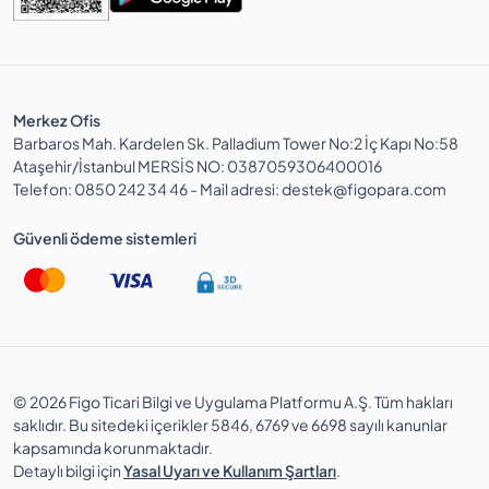
Merkez Ofis
Barbaros Mah. Kardelen Sk. Palladium Tower No:2 İç Kapı No:58
Ataşehir/İstanbul MERSİS NO: 0387059306400016
Telefon: 0850 242 34 46 - Mail adresi: destek@figopara.com
Güvenli ödeme sistemleri
© 2026 Figo Ticari Bilgi ve Uygulama Platformu A.Ş. Tüm hakları
saklıdır. Bu sitedeki içerikler 5846, 6769 ve 6698 sayılı kanunlar
kapsamında korunmaktadır.
Detaylı bilgi için
Yasal Uyarı ve Kullanım Şartları
.