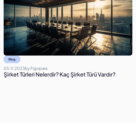
Blog
05.11.2023
by
Figopara
0
Şirket Türleri Nelerdir? Kaç Şirket Türü Vardır?
B