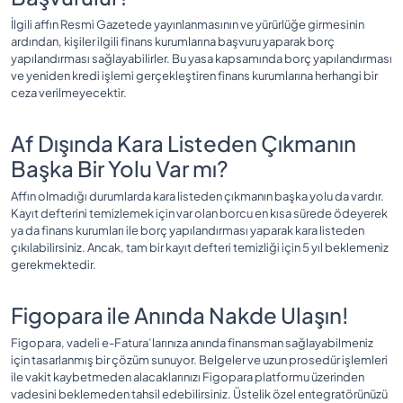
İlgili affın Resmi Gazetede yayınlanmasının ve yürürlüğe girmesinin
ardından, kişiler ilgili finans kurumlarına başvuru yaparak borç
yapılandırması sağlayabilirler. Bu yasa kapsamında borç yapılandırması
ve yeniden kredi işlemi gerçekleştiren finans kurumlarına herhangi bir
ceza verilmeyecektir.
Af Dışında Kara Listeden Çıkmanın
Başka Bir Yolu Var mı?
Affın olmadığı durumlarda kara listeden çıkmanın başka yolu da vardır.
Kayıt defterini temizlemek için var olan borcu en kısa sürede ödeyerek
ya da finans kurumları ile borç yapılandırması yaparak kara listeden
çıkılabilirsiniz. Ancak, tam bir kayıt defteri temizliği için 5 yıl beklemeniz
gerekmektedir.
Figopara ile Anında Nakde Ulaşın!
Figopara, vadeli e-Fatura’larınıza anında finansman sağlayabilmeniz
için tasarlanmış bir çözüm sunuyor. Belgeler ve uzun prosedür işlemleri
ile vakit kaybetmeden alacaklarınızı Figopara platformu üzerinden
vadesini beklemeden tahsil edebilirsiniz. Üstelik özel entegratörünüzü