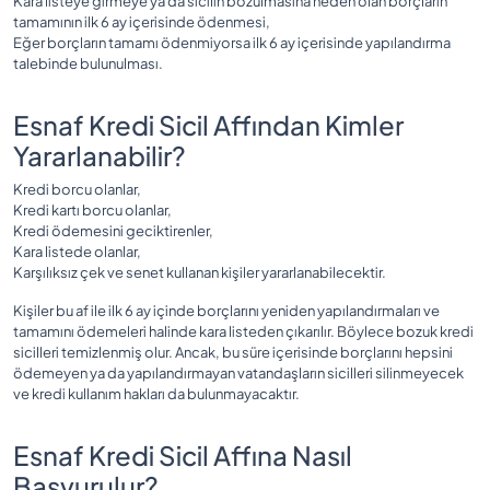
Kara listeye girmeye ya da sicilin bozulmasına neden olan borçların
tamamının ilk 6 ay içerisinde ödenmesi,
Eğer borçların tamamı ödenmiyorsa ilk 6 ay içerisinde yapılandırma
talebinde bulunulması.
Esnaf Kredi Sicil Affından Kimler
Yararlanabilir?
Kredi borcu olanlar,
Kredi kartı borcu olanlar,
Kredi ödemesini geciktirenler,
Kara listede olanlar,
Karşılıksız çek ve senet kullanan kişiler yararlanabilecektir.
Kişiler bu af ile ilk 6 ay içinde borçlarını yeniden yapılandırmaları ve
tamamını ödemeleri halinde kara listeden çıkarılır. Böylece bozuk kredi
sicilleri temizlenmiş olur. Ancak, bu süre içerisinde borçlarını hepsini
ödemeyen ya da yapılandırmayan vatandaşların sicilleri silinmeyecek
ve kredi kullanım hakları da bulunmayacaktır.
Esnaf Kredi Sicil Affına Nasıl
Başvurulur?