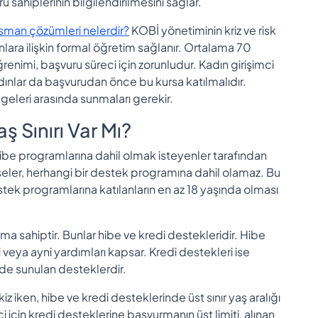
 sahiplerinin bilgilendirilmesini sağlar.
sman çözümleri nelerdir?
KOBİ yönetiminin kriz ve risk
nlara ilişkin formal öğretim sağlanır. Ortalama 70
renimi, başvuru süreci için zorunludur. Kadın girişimci
ınlar da başvurudan önce bu kursa katılmalıdır.
lgeleri arasında sunmaları gerekir.
 Sınırı Var Mı?
hibe programlarına dahil olmak isteyenler tarafından
mseler, herhangi bir destek programına dahil olamaz. Bu
k programlarına katılanların en az 18 yaşında olması
ma sahiptir. Bunlar hibe ve kredi destekleridir. Hibe
eya ayni yardımları kapsar. Kredi destekleri ise
de sunulan desteklerdir.
iz iken, hibe ve kredi desteklerinde üst sınır yaş aralığı
ci için kredi desteklerine başvurmanın üst limiti, alınan