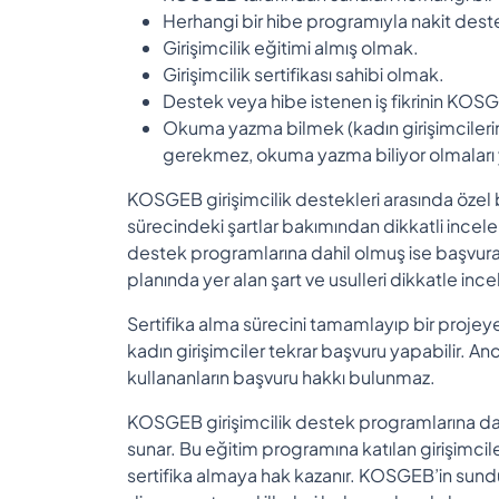
Herhangi bir hibe programıyla nakit des
Girişimcilik eğitimi almış olmak.
Girişimcilik sertifikası sahibi olmak.
Destek veya hibe istenen iş fikrinin KOS
Okuma yazma bilmek (kadın girişimcileri
gerekmez, okuma yazma biliyor olmaları 
KOSGEB girişimcilik destekleri arasında özel b
sürecindeki şartlar bakımından dikkatli ince
destek programlarına dahil olmuş ise başvurab
planında yer alan şart ve usulleri dikkatle inc
Sertifika alma sürecini tamamlayıp bir proj
kadın girişimciler tekrar başvuru yapabilir. A
kullananların başvuru hakkı bulunmaz.
KOSGEB girişimcilik destek programlarına dahi
sunar. Bu eğitim programına katılan girişimcil
sertifika almaya hak kazanır. KOSGEB’in sundu