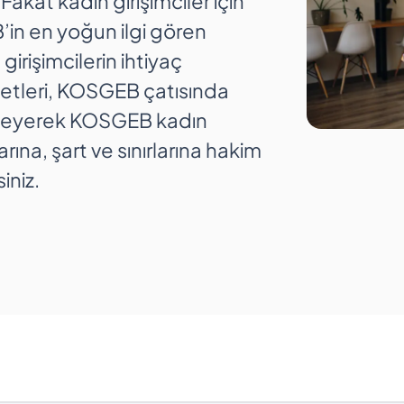
akat kadın girişimciler için
’in en yoğun ilgi gören
girişimcilerin ihtiyaç
yetleri, KOSGEB çatısında
nceleyerek KOSGEB kadın
arına, şart ve sınırlarına hakim
siniz.