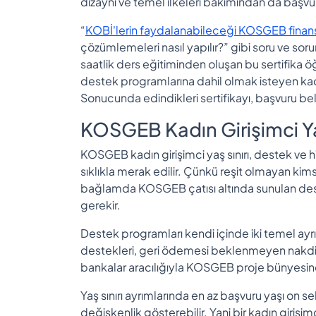
dizaynı ve temel ilkeleri bakımından da başvuru
“
KOBİ'lerin faydalanabileceği KOSGEB finan
çözümlemeleri nasıl yapılır?” gibi soru ve soru
saatlik ders eğitiminden oluşan bu sertifika öğ
destek programlarına dahil olmak isteyen kad
Sonucunda edindikleri sertifikayı, başvuru be
KOSGEB Kadın Girişimci Yaş
KOSGEB kadın girişimci yaş sınırı, destek ve 
sıklıkla merak edilir. Çünkü reşit olmayan ki
bağlamda KOSGEB çatısı altında sunulan deste
gerekir.
Destek programları kendi içinde iki temel ayrı
destekleri, geri ödemesi beklenmeyen nakdi v
bankalar aracılığıyla KOSGEB proje bünyesin
Yaş sınırı ayrımlarında en az başvuru yaşı on sek
değişkenlik gösterebilir. Yani bir kadın girişim