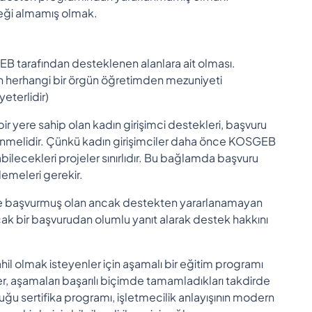
teği almamış olmak.
GEB tarafından desteklenen alanlara ait olması.
n herhangi bir örgün öğretimden mezuniyeti
yeterlidir)
ir yere sahip olan kadın girişimci destekleri, başvuru
lenmelidir. Çünkü kadın girişimciler daha önce KOSGEB
ilecekleri projeler sınırlıdır. Bu bağlamda başvuru
elemeleri gerekir.
eye başvurmuş olan ancak destekten yararlanamayan
ncak bir başvurudan olumlu yanıt alarak destek hakkını
l olmak isteyenler için aşamalı bir eğitim programı
er, aşamaları başarılı biçimde tamamladıkları takdirde
ğu sertifika programı, işletmecilik anlayışının modern