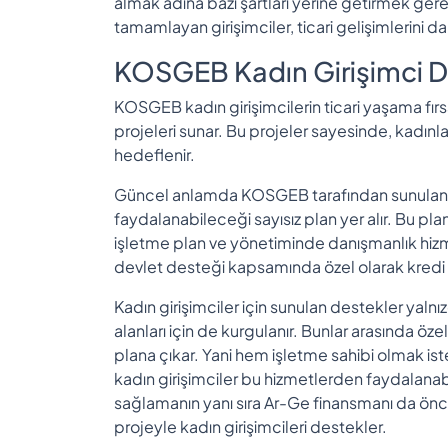
almak adına bazı şartları yerine getirmek gerek
tamamlayan girişimciler, ticari gelişimlerini da
KOSGEB Kadın Girişimci D
KOSGEB kadın girişimcilerin ticari yaşama fırsa
projeleri sunar. Bu projeler sayesinde, kadın
hedeflenir.
Güncel anlamda KOSGEB tarafından sunulan pr
faydalanabileceği sayısız plan yer alır. Bu plan
işletme plan ve yönetiminde danışmanlık hiz
devlet desteği kapsamında özel olarak kredi 
Kadın girişimciler için sunulan destekler yalnız
alanları için de kurgulanır. Bunlar arasında öze
plana çıkar. Yani hem işletme sahibi olmak 
kadın girişimciler bu hizmetlerden faydalanabil
sağlamanın yanı sıra Ar-Ge finansmanı da önc
projeyle kadın girişimcileri destekler.