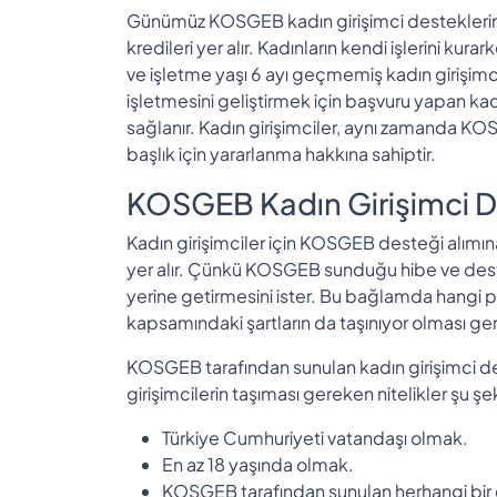
Günümüz KOSGEB kadın girişimci desteklerinin
kredileri yer alır. Kadınların kendi işlerini kur
ve işletme yaşı 6 ayı geçmemiş kadın girişimc
işletmesini geliştirmek için başvuru yapan ka
sağlanır. Kadın girişimciler, aynı zamanda K
başlık için yararlanma hakkına sahiptir.
KOSGEB Kadın Girişimci De
Kadın girişimciler için KOSGEB desteği alımın
yer alır. Çünkü KOSGEB sunduğu hibe ve destek 
yerine getirmesini ister. Bu bağlamda hangi 
kapsamındaki şartların da taşınıyor olması ger
KOSGEB tarafından sunulan kadın girişimci 
girişimcilerin taşıması gereken nitelikler şu şek
Türkiye Cumhuriyeti vatandaşı olmak.
En az 18 yaşında olmak.
KOSGEB tarafından sunulan herhangi bi