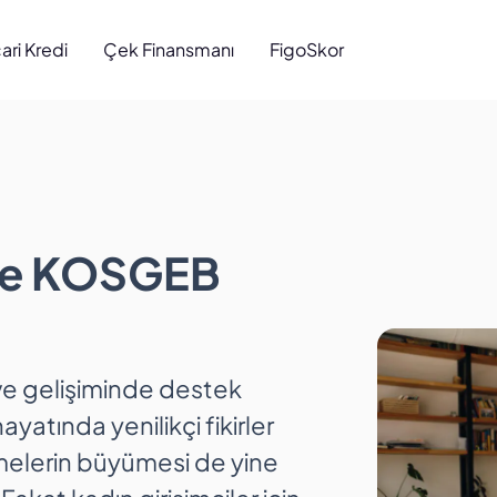
cari Kredi
Çek Finansmanı
FigoSkor
re KOSGEB Desteği
ere KOSGEB
ve gelişiminde destek
ayatında yenilikçi fikirler
melerin büyümesi de yine