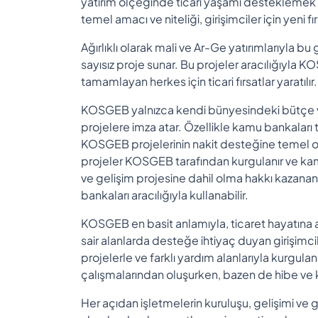
yatırım ölçeğinde ticari yaşamı desteklemek
temel amacı ve niteliği, girişimciler için yeni f
Ağırlıklı olarak mali ve Ar-Ge yatırımlarıyla b
sayısız proje sunar. Bu projeler aracılığıyla K
tamamlayan herkes için ticari fırsatlar yaratılır
KOSGEB yalnızca kendi bünyesindeki bütçe ve yat
projelere imza atar. Özellikle kamu bankaları 
KOSGEB projelerinin nakit desteğine temel oluşt
projeler KOSGEB tarafından kurgulanır ve kamu 
ve gelişim projesine dahil olma hakkı kazanan 
bankaları aracılığıyla kullanabilir.
KOSGEB en basit anlamıyla, ticaret hayatına av
sair alanlarda desteğe ihtiyaç duyan girişimc
projelerle ve farklı yardım alanlarıyla kurgul
çalışmalarından oluşurken, bazen de hibe ve kr
Her açıdan işletmelerin kuruluşu, gelişimi ve