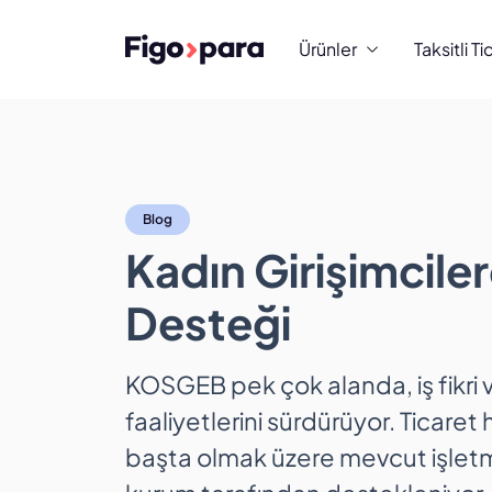
Ürünler
Taksitli Ti
Kadın Girişimcile
Blog
Kadın Girişimcil
Desteği
KOSGEB pek çok alanda, iş fikri 
faaliyetlerini sürdürüyor. Ticaret h
başta olmak üzere mevcut işlet