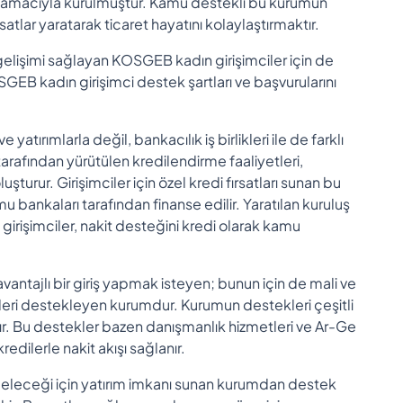
 amacıyla kurulmuştur. Kamu destekli bu kurumun
ırsatlar yaratarak ticaret hayatını kolaylaştırmaktır.
u gelişimi sağlayan KOSGEB kadın girişimciler için de
OSGEB kadın girişimci destek şartları ve başvurularını
.
ırımlarla değil, bankacılık iş birlikleri ile de farklı
tarafından yürütülen kredilendirme faaliyetleri,
urur. Girişimciler için özel kredi fırsatları sunan bu
bankaları tarafından finanse edilir. Yaratılan kuruluş
girişimciler, nakit desteğini kredi olarak kamu
antajlı bir giriş yapmak isteyen; bunun için de mali ve
ileri destekleyen kurumdur. Kurumun destekleri çeşitli
anır. Bu destekler bazen danışmanlık hizmetleri ve Ar-Ge
edilerle nakit akışı sağlanır.
 geleceği için yatırım imkanı sunan kurumdan destek