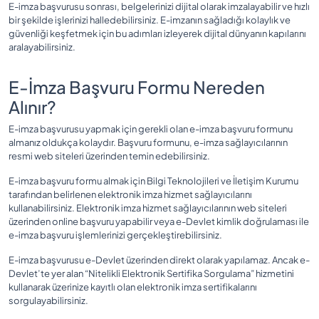
E-imza başvurusu sonrası, belgelerinizi dijital olarak imzalayabilir ve hızlı
bir şekilde işlerinizi halledebilirsiniz. E-imzanın sağladığı kolaylık ve
güvenliği keşfetmek için bu adımları izleyerek dijital dünyanın kapılarını
aralayabilirsiniz.
E-İmza Başvuru Formu Nereden
Alınır?
E-imza başvurusu yapmak için gerekli olan e-imza başvuru formunu
almanız oldukça kolaydır. Başvuru formunu, e-imza sağlayıcılarının
resmi web siteleri üzerinden temin edebilirsiniz.
E-imza başvuru formu almak için Bilgi Teknolojileri ve İletişim Kurumu
tarafından belirlenen elektronik imza hizmet sağlayıcılarını
kullanabilirsiniz. Elektronik imza hizmet sağlayıcılarının web siteleri
üzerinden online başvuru yapabilir veya e-Devlet kimlik doğrulaması ile
e-imza başvuru işlemlerinizi gerçekleştirebilirsiniz.
E-imza başvurusu e-Devlet üzerinden direkt olarak yapılamaz. Ancak e-
Devlet’te yer alan “Nitelikli Elektronik Sertifika Sorgulama” hizmetini
kullanarak üzerinize kayıtlı olan elektronik imza sertifikalarını
sorgulayabilirsiniz.