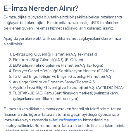
E-İmza Nereden Alınır?
E-imza, dijital dünyada güvenli ve hızlı bir şekilde belge imzalamanızı
sağlayan bir teknolojidir. Elektronik imza almak için BTK tarafından
belirlenen güvenilir e-imza hizmet sağlayıcılarını kullanabilirsiniz.
Aşağıda yer alan elektronik sertifika hizmet sağlayıcılarından e-imza
alabilirsiniz:
E-İmza Bilgi Güvenliği Hizmetleri A.Ş. (e-İmzaTR)
Elektronik Bilgi Güvenliği A.Ş. (E-Güven)
EBG Bilişim Teknolojileri ve Hizmetleri A.Ş. (E-Tugra)
Emniyet Genel Müdürlüğü Sertifikasyon Merkezi (EGMSM)
TürkTrust Bilgi, İletişim ve Bilişim Güvenliği Hizmetleri A.Ş.
Arksinger Yazılım ve Donanım Sanayi Ticaret A.Ş.
Ayyıldız İmza Bilgi Güvenliği ve Teknolojileri A.Ş. (AYYILDIZ İMZA)
TUBİTAK-UEKAE (Kamu Sertifikasyon Merkezi) (yalnızca kamu
çalışanlarına sertifika hizmeti sunuyor)
E-imza alırken dikkate almanız gereken önemli bir faktör de e-fatura
finansmanıdır. Eğer e-fatura sistemine geçmeyi düşünüyorsanız, e-
imza alırken aynı zamanda
e-fatura finansmanı
hizmetlerini de
inceleyebilirsiniz. Bu hizmetler, e-fatura sürecinde finansal işlemlerinizi
kolaylaştırmak ve yönetmek için size destek sağlar.