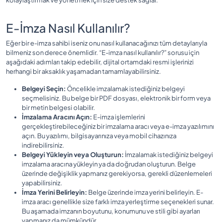
E-İmza Nasıl Kullanılır?
Eğer bir e-imza sahibi iseniz onu nasıl kullanacağınızı tüm detaylarıyla
bilmeniz son derece önemlidir. “E-imza nasıl kullanılır?” sorusu için
aşağıdaki adımları takip edebilir, dijital ortamdaki resmi işlerinizi
herhangi bir aksaklık yaşamadan tamamlayabilirsiniz.
Belgeyi Seçin:
Öncelikle imzalamak istediğiniz belgeyi
seçmelisiniz. Bu belge bir PDF dosyası, elektronik bir form veya
bir metin belgesi olabilir.
İmzalama Aracını Açın:
E-imza işlemlerini
gerçekleştirebileceğiniz bir imzalama aracı veya e-imza yazılımını
açın. Bu yazılımı, bilgisayarınıza veya mobil cihazınıza
indirebilirsiniz.
Belgeyi Yükleyin veya Oluşturun:
İmzalamak istediğiniz belgeyi
imzalama aracına yükleyin ya da doğrudan oluşturun. Belge
üzerinde değişiklik yapmanız gerekiyorsa, gerekli düzenlemeleri
yapabilirsiniz.
İmza Yerini Belirleyin:
Belge üzerinde imza yerini belirleyin. E-
imza aracı genellikle size farklı imza yerleştirme seçenekleri sunar.
Bu aşamada imzanın boyutunu, konumunu ve stili gibi ayarları
yapmanız da mümkündür.