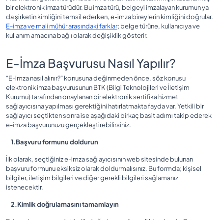
bir elektronik imza türüdür. Bu imza türü, belgeyi imzalayan kurumun ya
da şirketin kimliğini temsil ederken, e-imza bireylerin kimliğini doğrular.
E-imza ve mali mühür arasındaki farklar
; belge türüne, kullanıcıya ve
kullanım amacına bağlı olarak değişiklik gösterir.
E-İmza Başvurusu Nasıl Yapılır?
“E-imza nasıl alınır?” konusuna değinmeden önce, söz konusu
elektronik imza başvurusunun BTK (Bilgi Teknolojileri ve İletişim
Kurumu) tarafından onaylanan bir elektronik sertifika hizmet
sağlayıcısına yapılması gerektiğini hatırlatmakta fayda var. Yetkili bir
sağlayıcı seçtikten sonra ise aşağıdaki birkaç basit adımı takip ederek
e-imza başvurunuzu gerçekleştirebilirsiniz.
1.Başvuru formunu doldurun
İlk olarak, seçtiğiniz e-imza sağlayıcısının web sitesinde bulunan
başvuru formunu eksiksiz olarak doldurmalısınız. Bu formda; kişisel
bilgiler, iletişim bilgileri ve diğer gerekli bilgileri sağlamanız
istenecektir.
2.Kimlik doğrulamasını tamamlayın