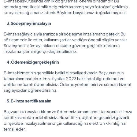
E-imza başvurusunda kimlik doğrulaması önemli bir adımdır. Bu
adımda genellikle kimlik belgenizin taranmış veya fotoğrafı çekilmiş
kopyasını sağlamanız istenir. Böylece başvurunuz doğrulanmış olur.
3.Sözleşmeyi imzalayın
E-imza sağlayıcısıyla aranızda bir sözleşme imzalamanız gerekir. Bu
sözleşmede ücretler, kullanım şartları ve diğer önemli bilgiler yer alır.
Sözleşmenin tüm ayrıntılarını dikkatle gözden geçirdikten sonra
imzalama işlemini gerçekleştirebilirsiniz.
4.Ödemenizi gerçekleştirin
E-imza hizmetinin genellikle belirli bir maliyeti vardır. Başvurunuzun
tamamlanması için e-imza fiyatları 2023 hakkında bilgi edinmeli ve
belirlenen ücreti ödemelisiniz. Ödeme yöntemlerini ve sürecini hizmet
sağlayıcıdan öğrenebilirsiniz.
5.E-imza sertifikası alın
Başvurunuz onaylandıktan ve ödemeniz tamamlandıktan sonra, e-imza
sertifikasını elde edebilirsiniz. Bu sertifika, dijital belgelerinizi güvenli
bir şekilde imzalayabilmeniz için kullanacağınız elektronik kimliğinizi
temsil eder.