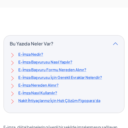
Bu Yazıda Neler Var?
E-İmza Nedir?
E-İmza Başvurusu Nasıl Yapılır?
E-İmza Başvuru Formu Nereden Alınır?
E-İmza Başvurusu İçin Gerekli Evraklar Nelerdir?
E-İmza Nereden Alınır?
E-İmza Nasıl Kullanılır?
Nakit İhtiyaçlarınız İçin Hızlı Çözüm Figopara’da
E-imza, dijital belgelerin güvenli bir şekilde imzalanmasını sağlayan,