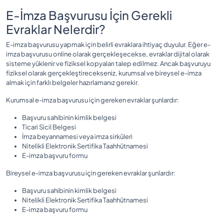
E-İmza Başvurusu İçin Gerekli
Evraklar Nelerdir?
E-imza başvurusu yapmak için belirli evraklara ihtiyaç duyulur. Eğer e-
imza başvurusu online olarak gerçekleşecekse, evraklar dijital olarak
sisteme yüklenir ve fiziksel kopyaları talep edilmez. Ancak başvuruyu
fiziksel olarak gerçekleştirecekseniz, kurumsal ve bireysel e-imza
almak için farklı belgeler hazırlamanız gerekir.
Kurumsal e-imza başvurusu için gereken evraklar şunlardır:
Başvuru sahibinin kimlik belgesi
Ticari Sicil Belgesi
İmza beyannamesi veya imza sirküleri
Nitelikli Elektronik Sertifika Taahhütnamesi
E-imza başvuru formu
Bireysel e-imza başvurusu için gereken evraklar şunlardır:
Başvuru sahibinin kimlik belgesi
Nitelikli Elektronik Sertifika Taahhütnamesi
E-imza başvuru formu