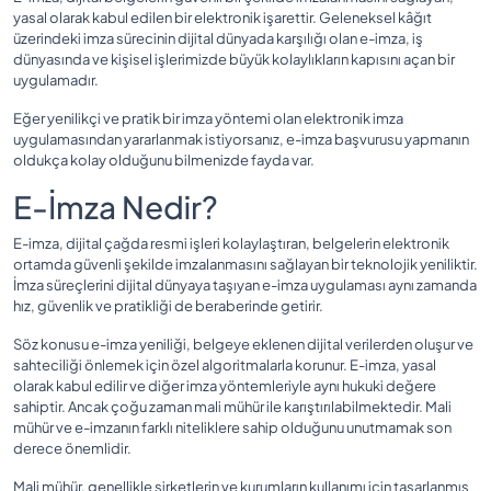
yasal olarak kabul edilen bir elektronik işarettir. Geleneksel kâğıt
üzerindeki imza sürecinin dijital dünyada karşılığı olan e-imza, iş
dünyasında ve kişisel işlerimizde büyük kolaylıkların kapısını açan bir
uygulamadır.
Eğer yenilikçi ve pratik bir imza yöntemi olan elektronik imza
uygulamasından yararlanmak istiyorsanız, e-imza başvurusu yapmanın
oldukça kolay olduğunu bilmenizde fayda var.
E-İmza Nedir?
E-imza, dijital çağda resmi işleri kolaylaştıran, belgelerin elektronik
ortamda güvenli şekilde imzalanmasını sağlayan bir teknolojik yeniliktir.
İmza süreçlerini dijital dünyaya taşıyan e-imza uygulaması aynı zamanda
hız, güvenlik ve pratikliği de beraberinde getirir.
Söz konusu e-imza yeniliği, belgeye eklenen dijital verilerden oluşur ve
sahteciliği önlemek için özel algoritmalarla korunur. E-imza, yasal
olarak kabul edilir ve diğer imza yöntemleriyle aynı hukuki değere
sahiptir. Ancak çoğu zaman mali mühür ile karıştırılabilmektedir. Mali
mühür ve e-imzanın farklı niteliklere sahip olduğunu unutmamak son
derece önemlidir.
Mali mühür, genellikle şirketlerin ve kurumların kullanımı için tasarlanmış