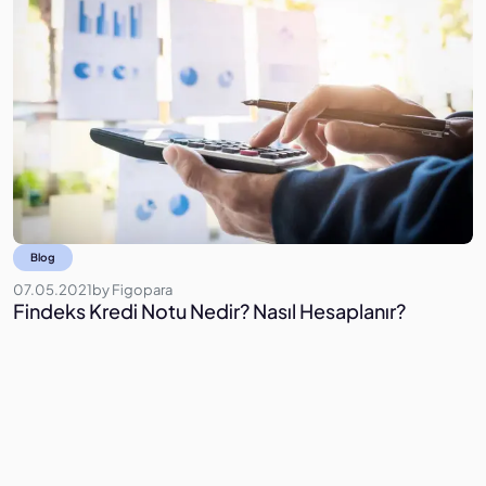
Blog
07.05.2021
by
Figopara
2
Findeks Kredi Notu Nedir? Nasıl Hesaplanır?
T
S