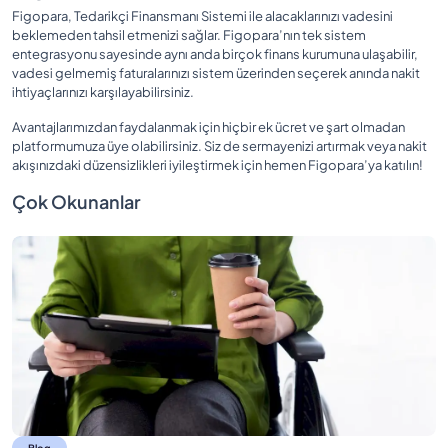
Figopara, Tedarikçi Finansmanı Sistemi ile alacaklarınızı vadesini
beklemeden tahsil etmenizi sağlar. Figopara’nın tek sistem
entegrasyonu sayesinde aynı anda birçok finans kurumuna ulaşabilir,
vadesi gelmemiş faturalarınızı sistem üzerinden seçerek anında nakit
ihtiyaçlarınızı karşılayabilirsiniz.
Avantajlarımızdan faydalanmak için hiçbir ek ücret ve şart olmadan
platformumuza üye olabilirsiniz. Siz de sermayenizi artırmak veya nakit
akışınızdaki düzensizlikleri iyileştirmek için hemen Figopara’ya katılın!
Çok Okunanlar
Blog