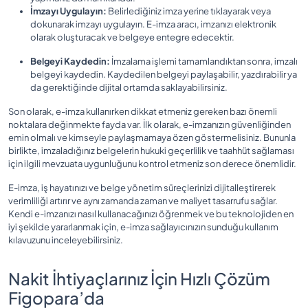
İmzayı Uygulayın:
Belirlediğiniz imza yerine tıklayarak veya
dokunarak imzayı uygulayın. E-imza aracı, imzanızı elektronik
olarak oluşturacak ve belgeye entegre edecektir.
Belgeyi Kaydedin:
İmzalama işlemi tamamlandıktan sonra, imzalı
belgeyi kaydedin. Kaydedilen belgeyi paylaşabilir, yazdırabilir ya
da gerektiğinde dijital ortamda saklayabilirsiniz.
Son olarak, e-imza kullanırken dikkat etmeniz gereken bazı önemli
noktalara değinmekte fayda var. İlk olarak, e-imzanızın güvenliğinden
emin olmalı ve kimseyle paylaşmamaya özen göstermelisiniz. Bununla
birlikte, imzaladığınız belgelerin hukuki geçerlilik ve taahhüt sağlaması
için ilgili mevzuata uygunluğunu kontrol etmeniz son derece önemlidir.
E-imza, iş hayatınızı ve belge yönetim süreçlerinizi dijitalleştirerek
verimliliği artırır ve aynı zamanda zaman ve maliyet tasarrufu sağlar.
Kendi e-imzanızı nasıl kullanacağınızı öğrenmek ve bu teknolojiden en
iyi şekilde yararlanmak için, e-imza sağlayıcınızın sunduğu kullanım
kılavuzunu inceleyebilirsiniz.
Nakit İhtiyaçlarınız İçin Hızlı Çözüm
Figopara’da