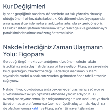
Kur Değişimleri
İçinden geçtiğimiz pandemi döneminde kur riski yönetiminin sahip
olduğu önemi bir kez daha fark ettik. Kriz döneminde dünya çapında
alınan parasal genişleme kararları bize kur artışı olarak geri dönebilir.
Olası bir riskten işletmenizi korumak istiyorsanız gelir ve giderlerin aynı
para biriminden olmasına özen göstermelisiniz.
Nakde İstediğiniz Zaman Ulaşmanın
Yolu: Figopara
Geleceği öngörmekte zorlandığımız kriz dönemlerinde nakde
istediğimiz anda ulaşmak daha zor bir hale geliyor. Figopara sayesinde
bu düşündüğünüz kadar zor değil! Tedarikçi Finansmanı Sistemi
sayesinde, vadeli alacaklarınızı vadesi gelmeden önce tahsil etmenizi
sağlıyoruz.
Nakde ihtiyaç duyduğunuz anda beklemeden ulaşmanızı sağlıyor ve
şirketinizin nakit akışını optimize etmenize yardım ediyoruz. Bu
avantajlardan yararlanmak için tek yapmanız gereken kredi kartı ya da ek
ücret olmadan platformumuz üzerinden üyelik oluşturmak. Haydi, siz
de platformumuza
katılın
ve Figopara’nın tüm avantajlarından