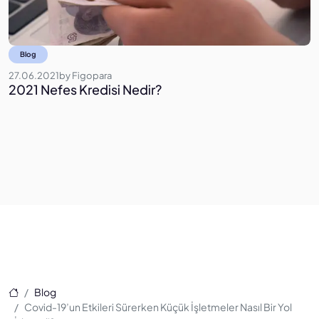
Blog
27.06.2021
by
Figopara
0
2021 Nefes Kredisi Nedir?
İ
Ana Sayfa
Blog
Covid-19’un Etkileri Sürerken Küçük İşletmeler Nasıl Bir Yol