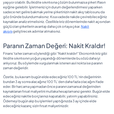
yaşıyor olabilir. Bu likidite sıkıntısına çözüm bulunmazsa şirket iflasın
eşiğine gelebilir. İşletmeniz için durum değerlendirmesi yaparken
sadece net gelire bakmak yerine şirketinizin nakit akış tablosunu da
göz önünde bulundurmalısınız. Kısa vadede nakde çevirebileceğiniz
kaynakları analiz etmelisiniz. Özellikle kriz dönemlerinde nakit açısından
güçlü olan şirketlerin avantajı daha çok ortaya çıkar.
Nakit
akışını
geliştirecek adımlar atmalısınız.
Paranın Zaman Değeri: Nakit Kraldır!
Finans’ta her zaman söylendiği gibi “Nakit kraldır!” Ekonomik kriz gibi
likidite sıkıntısının yoğun yaşandığı dönemlerde bu sözü daha iyi
anlıyoruz. Bu söylemde vurgulanmak istenen asıl nokta ise paranın
zaman değeridir.
Özetle, bu kavram bugün elde edeceğiniz 100 TL’nin değerininin
bundan 3 ay sonra alacağınız 100 TL’den daha fazla olacağını ifade
eder. Bir harcama yapmadan önce paranın zamansal değerinden
kaynaklanan fırsat maliyetini mutlaka hesaplamanız gerekir. Bugün elde
edeceğiniz nakitle borçlarınızı kapatabilir, yatırım yapabilirsiniz.
Ödemeyi bugün alıp bu işlemleri yaptığınızda 3 ay içinde elde
edeceğiniz kazanç sizin fırsat maliyetinizdir.