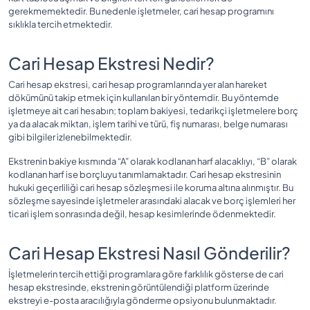
gerekmemektedir. Bu nedenle işletmeler, cari hesap programını
sıklıkla tercih etmektedir.
Cari Hesap Ekstresi Nedir?
Cari hesap ekstresi, cari hesap programlarında yer alan hareket
dökümünü takip etmek için kullanılan bir yöntemdir. Bu yöntemde
işletmeye ait cari hesabın; toplam bakiyesi, tedarikçi işletmelere borç
ya da alacak miktarı, işlem tarihi ve türü, fiş numarası, belge numarası
gibi bilgiler izlenebilmektedir.
Ekstrenin bakiye kısmında “A” olarak kodlanan harf alacaklıyı, “B” olarak
kodlanan harf ise borçluyu tanımlamaktadır. Cari hesap ekstresinin
hukuki geçerliliği cari hesap sözleşmesi ile koruma altına alınmıştır. Bu
sözleşme sayesinde işletmeler arasındaki alacak ve borç işlemleri her
ticari işlem sonrasında değil, hesap kesimlerinde ödenmektedir.
Cari Hesap Ekstresi Nasıl Gönderilir?
İşletmelerin tercih ettiği programlara göre farklılık gösterse de cari
hesap ekstresinde, ekstrenin görüntülendiği platform üzerinde
ekstreyi e-posta aracılığıyla gönderme opsiyonu bulunmaktadır.