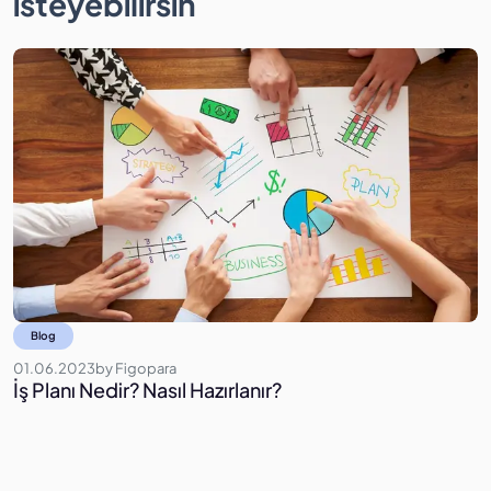
isteyebilirsin
Blog
01.06.2023
by
Figopara
1
İş Planı Nedir? Nasıl Hazırlanır?
B