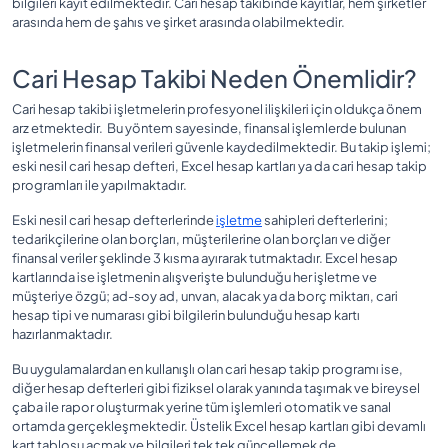
bilgileri kayıt edilmektedir. Cari hesap takibinde kayıtlar, hem şirketler
arasında hem de şahıs ve şirket arasında olabilmektedir.
Cari Hesap Takibi Neden Önemlidir?
Cari hesap takibi işletmelerin profesyonel ilişkileri için oldukça önem
arz etmektedir. Bu yöntem sayesinde, finansal işlemlerde bulunan
işletmelerin finansal verileri güvenle kaydedilmektedir. Bu takip işlemi;
eski nesil cari hesap defteri, Excel hesap kartları ya da cari hesap takip
programları ile yapılmaktadır.
Eski nesil cari hesap defterlerinde
işletme
sahipleri defterlerini;
tedarikçilerine olan borçları, müşterilerine olan borçları ve diğer
finansal veriler şeklinde 3 kısma ayırarak tutmaktadır. Excel hesap
kartlarında ise işletmenin alışverişte bulunduğu her işletme ve
müşteriye özgü; ad-soy ad, unvan, alacak ya da borç miktarı, cari
hesap tipi ve numarası gibi bilgilerin bulunduğu hesap kartı
hazırlanmaktadır.
Bu uygulamalardan en kullanışlı olan cari hesap takip programı ise,
diğer hesap defterleri gibi fiziksel olarak yanında taşımak ve bireysel
çaba ile rapor oluşturmak yerine tüm işlemleri otomatik ve sanal
ortamda gerçekleşmektedir. Üstelik Excel hesap kartları gibi devamlı
kart tablosu açmak ve bilgileri tek tek güncellemek de