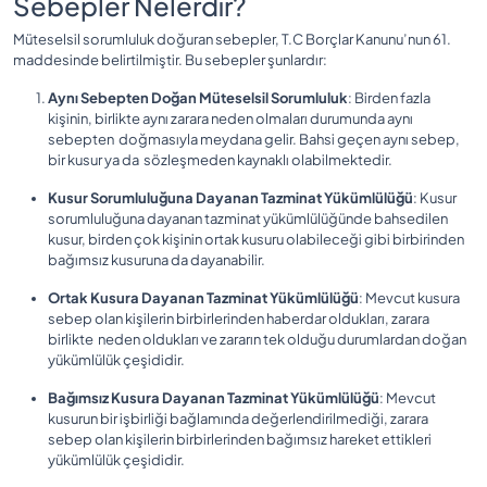
Sebepler Nelerdir?
Müteselsil sorumluluk doğuran sebepler, T.C Borçlar Kanunu’nun 61.
maddesinde belirtilmiştir. Bu sebepler şunlardır:
Aynı Sebepten Doğan Müteselsil Sorumluluk
: Birden fazla
kişinin, birlikte aynı zarara neden olmaları durumunda aynı
sebepten doğmasıyla meydana gelir. Bahsi geçen aynı sebep,
bir kusur ya da sözleşmeden kaynaklı olabilmektedir.
Kusur Sorumluluğuna Dayanan Tazminat Yükümlülüğü
: Kusur
sorumluluğuna dayanan tazminat yükümlülüğünde bahsedilen
kusur, birden çok kişinin ortak kusuru olabileceği gibi birbirinden
bağımsız kusuruna da dayanabilir.
Ortak Kusura Dayanan Tazminat Yükümlülüğü
: Mevcut kusura
sebep olan kişilerin birbirlerinden haberdar oldukları, zarara
birlikte neden oldukları ve zararın tek olduğu durumlardan doğan
yükümlülük çeşididir.
Bağımsız Kusura Dayanan Tazminat Yükümlülüğü
: Mevcut
kusurun bir işbirliği bağlamında değerlendirilmediği, zarara
sebep olan kişilerin birbirlerinden bağımsız hareket ettikleri
yükümlülük çeşididir.