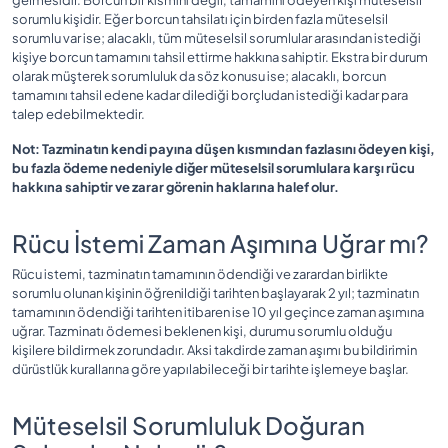
sorumlu kişidir. Eğer borcun tahsilatı için birden fazla müteselsil
sorumlu var ise; alacaklı, tüm müteselsil sorumlular arasından istediği
kişiye borcun tamamını tahsil ettirme hakkına sahiptir. Ekstra bir durum
olarak müşterek sorumluluk da söz konusu ise; alacaklı, borcun
tamamını tahsil edene kadar dilediği borçludan istediği kadar para
talep edebilmektedir.
Not: Tazminatın kendi payına düşen kısmından fazlasını ödeyen kişi,
bu fazla ödeme nedeniyle diğer müteselsil sorumlulara karşı rücu
hakkına sahiptir ve zarar görenin haklarına halef olur.
Rücu İstemi Zaman Aşımına Uğrar mı?
Rücu istemi, tazminatın tamamının ödendiği ve zarardan birlikte
sorumlu olunan kişinin öğrenildiği tarihten başlayarak 2 yıl; tazminatın
tamamının ödendiği tarihten itibaren ise 10 yıl geçince zaman aşımına
uğrar. Tazminatı ödemesi beklenen kişi, durumu sorumlu olduğu
kişilere bildirmek zorundadır. Aksi takdirde zaman aşımı bu bildirimin
dürüstlük kurallarına göre yapılabileceği bir tarihte işlemeye başlar.
Müteselsil Sorumluluk Doğuran