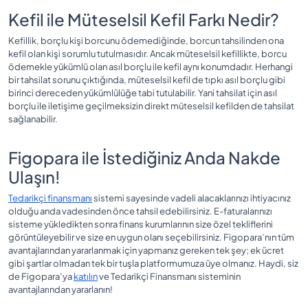
Kefil ile Müteselsil Kefil Farkı Nedir?
Kefillik, borçlu kişi borcunu ödemediğinde, borcun tahsilinden ona
kefil olan kişi sorumlu tutulmasıdır. Ancak müteselsil kefillikte, borcu
ödemekle yükümlü olan asıl borçlu ile kefil aynı konumdadır. Herhangi
bir tahsilat sorunu çıktığında, müteselsil kefil de tıpkı asıl borçlu gibi
birinci dereceden yükümlülüğe tabi tutulabilir. Yani tahsilat için asıl
borçlu ile iletişime geçilmeksizin direkt müteselsil kefilden de tahsilat
sağlanabilir.
Figopara ile İstediğiniz Anda Nakde
Ulaşın!
Tedarikçi finansmanı
sistemi sayesinde vadeli alacaklarınızı ihtiyacınız
olduğu anda vadesinden önce tahsil edebilirsiniz. E-faturalarınızı
sisteme yükledikten sonra finans kurumlarının size özel tekliflerini
görüntüleyebilir ve size en uygun olanı seçebilirsiniz. Figopara’nın tüm
avantajlarından yararlanmak için yapmanız gereken tek şey; ek ücret
gibi şartlar olmadan tek bir tuşla platformumuza üye olmanız. Haydi, siz
de Figopara’ya
katılın
ve Tedarikçi Finansmanı sisteminin
avantajlarından yararlanın!