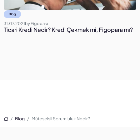
Blog
31.07.2021
by
Figopara
0
Ticari Kredi Nedir? Kredi Çekmek mi, Figopara mı?
2
Ana Sayfa
Blog
Müteselsil Sorumluluk Nedir?