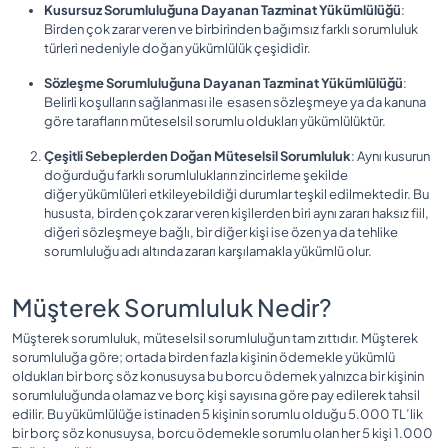
Kusursuz Sorumluluğuna Dayanan Tazminat Yükümlülüğü
:
Birden çok zarar veren ve birbirinden bağımsız farklı sorumluluk
türleri nedeniyle doğan yükümlülük çeşididir.
Sözleşme Sorumluluğuna Dayanan Tazminat Yükümlülüğü
:
Belirli koşulların sağlanması ile esasen sözleşmeye ya da kanuna
göre tarafların müteselsil sorumlu oldukları yükümlülüktür.
Çeşitli Sebeplerden Doğan Müteselsil Sorumluluk
: Aynı kusurun
doğurduğu farklı sorumlulukların zincirleme şekilde
diğer yükümlüleri etkileyebildiği durumlar teşkil edilmektedir. Bu
hususta, birden çok zarar veren kişilerden biri aynı zararı haksız fiil,
diğeri sözleşmeye bağlı, bir diğer kişi ise özen ya da tehlike
sorumluluğu adı altında zararı karşılamakla yükümlü olur.
Müşterek Sorumluluk Nedir?
Müşterek sorumluluk, müteselsil sorumluluğun tam zıttıdır. Müşterek
sorumluluğa göre; ortada birden fazla kişinin ödemekle yükümlü
oldukları bir borç söz konusuysa bu borcu ödemek yalnızca bir kişinin
sorumluluğunda olamaz ve borç kişi sayısına göre pay edilerek tahsil
edilir. Bu yükümlülüğe istinaden 5 kişinin sorumlu olduğu 5.000 TL’lik
bir borç söz konusuysa, borcu ödemekle sorumlu olan her 5 kişi 1.000