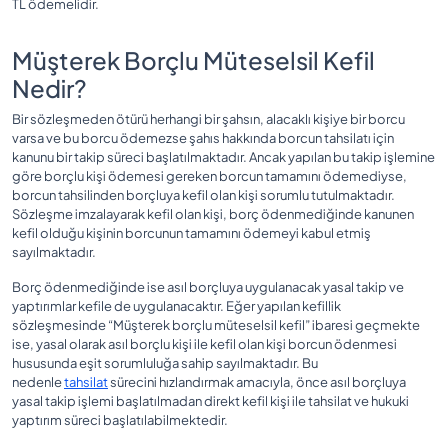
TL ödemelidir.
Müşterek Borçlu Müteselsil Kefil
Nedir?
Bir sözleşmeden ötürü herhangi bir şahsın, alacaklı kişiye bir borcu
varsa ve bu borcu ödemezse şahıs hakkında borcun tahsilatı için
kanunu bir takip süreci başlatılmaktadır. Ancak yapılan bu takip işlemine
göre borçlu kişi ödemesi gereken borcun tamamını ödemediyse,
borcun tahsilinden borçluya kefil olan kişi sorumlu tutulmaktadır.
Sözleşme imzalayarak kefil olan kişi, borç ödenmediğinde kanunen
kefil olduğu kişinin borcunun tamamını ödemeyi kabul etmiş
sayılmaktadır.
Borç ödenmediğinde ise asıl borçluya uygulanacak yasal takip ve
yaptırımlar kefile de uygulanacaktır. Eğer yapılan kefillik
sözleşmesinde “Müşterek borçlu müteselsil kefil” ibaresi geçmekte
ise, yasal olarak asıl borçlu kişi ile kefil olan kişi borcun ödenmesi
hususunda eşit sorumluluğa sahip sayılmaktadır. Bu
nedenle
tahsilat
sürecini hızlandırmak amacıyla, önce asıl borçluya
yasal takip işlemi başlatılmadan direkt kefil kişi ile tahsilat ve hukuki
yaptırım süreci başlatılabilmektedir.