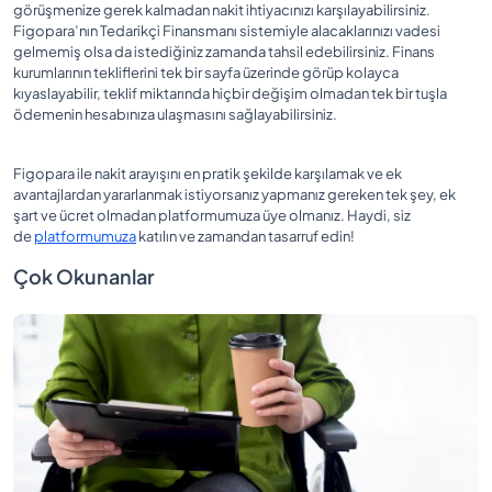
görüşmenize gerek kalmadan nakit ihtiyacınızı karşılayabilirsiniz.
Figopara’nın Tedarikçi Finansmanı sistemiyle alacaklarınızı vadesi
gelmemiş olsa da istediğiniz zamanda tahsil edebilirsiniz. Finans
kurumlarının tekliflerini tek bir sayfa üzerinde görüp kolayca
kıyaslayabilir, teklif miktarında hiçbir değişim olmadan tek bir tuşla
ödemenin hesabınıza ulaşmasını sağlayabilirsiniz.
Figopara ile nakit arayışını en pratik şekilde karşılamak ve ek
avantajlardan yararlanmak istiyorsanız yapmanız gereken tek şey, ek
şart ve ücret olmadan platformumuza üye olmanız. Haydi, siz
de
platformumuza
katılın ve zamandan tasarruf edin!
Çok Okunanlar