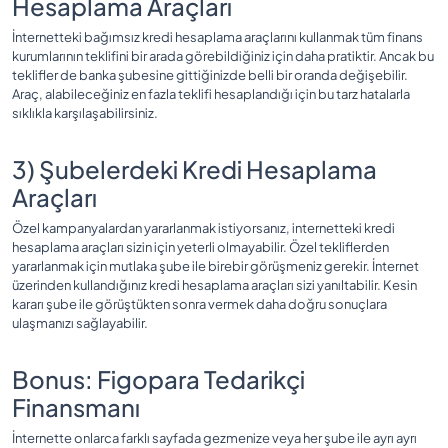
Hesaplama Araçları
İnternetteki bağımsız kredi hesaplama araçlarını kullanmak tüm finans
kurumlarının teklifini bir arada görebildiğiniz için daha pratiktir. Ancak bu
teklifler de banka şubesine gittiğinizde belli bir oranda değişebilir.
Araç, alabileceğiniz en fazla teklifi hesaplandığı için bu tarz hatalarla
sıklıkla karşılaşabilirsiniz.
3) Şubelerdeki Kredi Hesaplama
Araçları
Özel kampanyalardan yararlanmak istiyorsanız, internetteki kredi
hesaplama araçları sizin için yeterli olmayabilir. Özel tekliflerden
yararlanmak için mutlaka şube ile birebir görüşmeniz gerekir. İnternet
üzerinden kullandığınız kredi hesaplama araçları sizi yanıltabilir. Kesin
kararı şube ile görüştükten sonra vermek daha doğru sonuçlara
ulaşmanızı sağlayabilir.
Bonus: Figopara Tedarikçi
Finansmanı
İnternette onlarca farklı sayfada gezmenize veya her şube ile ayrı ayrı