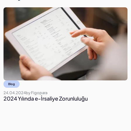
Blog
24.04.2024
by
Figopara
1
2024 Yılında e-İrsaliye Zorunluluğu
C