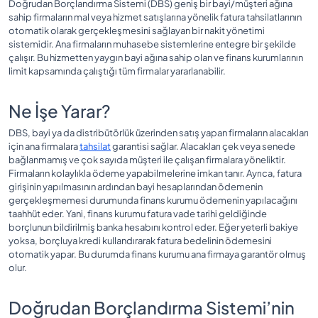
Doğrudan Borçlandırma Sistemi (DBS) geniş bir bayi/müşteri ağına
sahip firmaların mal veya hizmet satışlarına yönelik fatura tahsilatlarının
otomatik olarak gerçekleşmesini sağlayan bir nakit yönetimi
sistemidir. Ana firmaların muhasebe sistemlerine entegre bir şekilde
çalışır. Bu hizmetten yaygın bayi ağına sahip olan ve finans kurumlarının
limit kapsamında çalıştığı tüm firmalar yararlanabilir.
Ne İşe Yarar?
DBS, bayi ya da distribütörlük üzerinden satış yapan firmaların alacakları
için ana firmalara
tahsilat
garantisi sağlar. Alacakları çek veya senede
bağlanmamış ve çok sayıda müşteri ile çalışan firmalara yöneliktir.
Firmaların kolaylıkla ödeme yapabilmelerine imkan tanır. Ayrıca, fatura
girişinin yapılmasının ardından bayi hesaplarından ödemenin
gerçekleşmemesi durumunda finans kurumu ödemenin yapılacağını
taahhüt eder. Yani, finans kurumu fatura vade tarihi geldiğinde
borçlunun bildirilmiş banka hesabını kontrol eder. Eğer yeterli bakiye
yoksa, borçluya kredi kullandırarak fatura bedelinin ödemesini
otomatik yapar. Bu durumda finans kurumu ana firmaya garantör olmuş
olur.
Doğrudan Borçlandırma Sistemi’nin