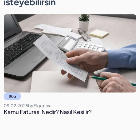
isteyebilirsin
Blog
09.02.2025
by
Figopara
0
Kamu Faturası Nedir? Nasıl Kesilir?
F