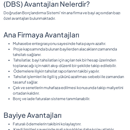
(DBS) Avantajları Nelerdir?
Doğrudan Borçlandırma Sistemi’nin ana firma ve bayi açısından bazı
özel avantajları bulunmaktadır.
Ana Firmaya Avantajları
Muhasebe entegrasyonu sayesinde hata payını azaltır.
Proje kapsamında bulunan bayilerden alacakların zamanında
tahsilatı sağlanır.
Tahsilatlar, bayi tahsilatları için açılan tek bir hesap üzerinden
toplanacağı için nakit akışı düzenli bir şekilde takip edilebilir.
Ödemelere ilişkin tahsilat raporlarının takibi yapılır.
Tahsilat işlemleri ile ilgili iş yükünü azaltması sebebi ile zamandan
tasarruf sağlar.
Çek ve senetlerin muhafaza edilmesi konusunda takip maliyetini
ortadan kaldırır.
Borç ve iade faturaları sisteme tanımlanabilir.
Bayiye Avantajları
Faturalı ödemelerin takibini kolaylaştırır.
Kredi limitleri sayesinde mali sıkışıklıklar daha kolay atlatılır.