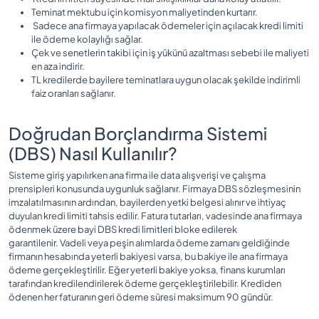
Teminat mektubu için komisyon maliyetinden kurtarır.
Sadece ana firmaya yapılacak ödemeler için açılacak kredi limiti
ile ödeme kolaylığı sağlar.
Çek ve senetlerin takibi için iş yükünü azaltması sebebi ile maliyeti
en aza indirir.
TL kredilerde bayilere teminatlara uygun olacak şekilde indirimli
faiz oranları sağlanır.
Doğrudan Borçlandırma Sistemi
(DBS) Nasıl Kullanılır?
Sisteme giriş yapılırken ana firma ile data alışverişi ve çalışma
prensipleri konusunda uygunluk sağlanır. Firmaya DBS sözleşmesinin
imzalatılmasının ardından, bayilerden yetki belgesi alınır ve ihtiyaç
duyulan kredi limiti tahsis edilir. Fatura tutarları, vadesinde ana firmaya
ödenmek üzere bayi DBS kredi limitleri bloke edilerek
garantilenir. Vadeli veya peşin alımlarda ödeme zamanı geldiğinde
firmanın hesabında yeterli bakiyesi varsa, bu bakiye ile ana firmaya
ödeme gerçekleştirilir. Eğer yeterli bakiye yoksa, finans kurumları
tarafından kredilendirilerek ödeme gerçekleştirilebilir. Krediden
ödenen her faturanın geri ödeme süresi maksimum 90 gündür.