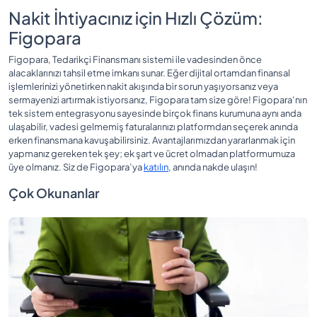
Nakit İhtiyacınız için Hızlı Çözüm:
Figopara
Figopara, Tedarikçi Finansmanı sistemi ile vadesinden önce
alacaklarınızı tahsil etme imkanı sunar. Eğer dijital ortamdan finansal
işlemlerinizi yönetirken nakit akışında bir sorun yaşıyorsanız veya
sermayenizi artırmak istiyorsanız, Figopara tam size göre! Figopara’nın
tek sistem entegrasyonu sayesinde birçok finans kurumuna aynı anda
ulaşabilir, vadesi gelmemiş faturalarınızı platformdan seçerek anında
erken finansmana kavuşabilirsiniz. Avantajlarımızdan yararlanmak için
yapmanız gereken tek şey; ek şart ve ücret olmadan platformumuza
üye olmanız. Siz de Figopara’ya
katılın
, anında nakde ulaşın!
Çok Okunanlar